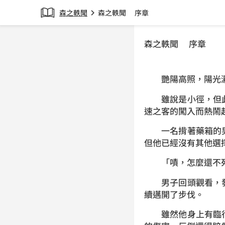
森之軼聞
森之軼聞 序章
chevron_right
森之軼聞 序章
艷陽高照，陽光灑
雖說是小徑，但此
速之客的闖入而熱鬧
一名揹著藥箱的男
但他已經沒有其他選
「嘖，怎麼還不死
男子回頭觀看，發
續邁開了步伐。
雖然他身上有臨行