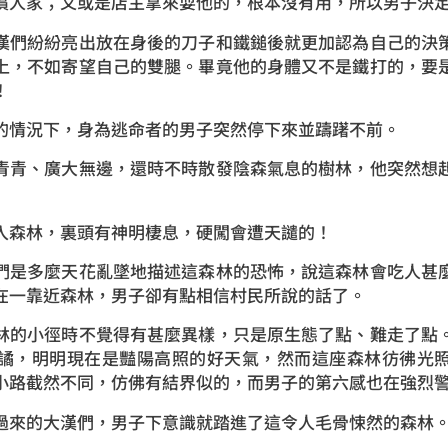
償人家；又或是店主拿來耍他的，根本沒有用，所以男子決
們紛紛亮出放在身後的刀子和鐵鎚後就更加認為自己的決策
上，不如寄望自己的雙腿。畢竟他的身體又不是鐵打的，要
！
情況下，身為逃命者的男子突然停下來並躊躇不前。
青、廣大無邊，還時不時散發陰森氣息的樹林，他突然想起
森林，裏頭有神明棲息，硬闖會遭天譴的！
是多麼天花亂墜地描述這森林的恐怖，說這森林會吃人甚麼
在一靠近森林，男子卻有點相信村民所說的話了。
的小徑時不覺得有甚麼異樣，只是原生態了點、難走了點。
譎，明明現在是豔陽高照的好天氣，然而這座森林彷彿光
小路截然不同，仿佛有結界似的，而男子的第六感也在強烈
來的大漢們，男子下意識就踏進了這令人毛骨悚然的森林