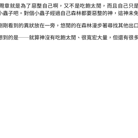
章就是為了惡整自己啊，又不是吃飽太閒，而且自己只是
小蟲子吧。對個小蟲子經過自己森林都要惡整的神，這神未
剛看到的異狀放在一旁，悠閒的在森林漫步著尋找其他出
的是──就算神沒有吃飽太閒、很寬宏大量，但還有很多