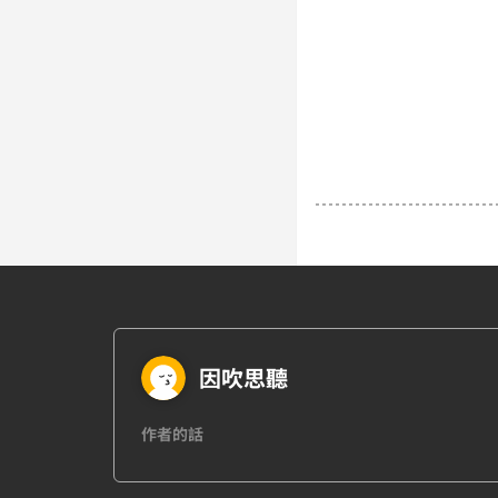
因吹思聽
作者的話