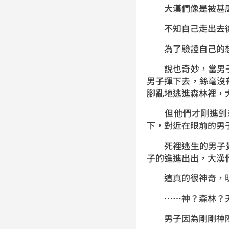
大漢們像是被甚麼
不知自己走出去後
為了驗證自己的想
說也奇妙，當男子
男子揮下去，絲毫沒
腳亂地逃進森林裡，
但他們才剛進到森
下，對近在眼前的男
死裡逃生的男子覺
子的進進出出，大漢
這真的很神奇，明明
……神？森林？天
男子因為剛剛神隱似