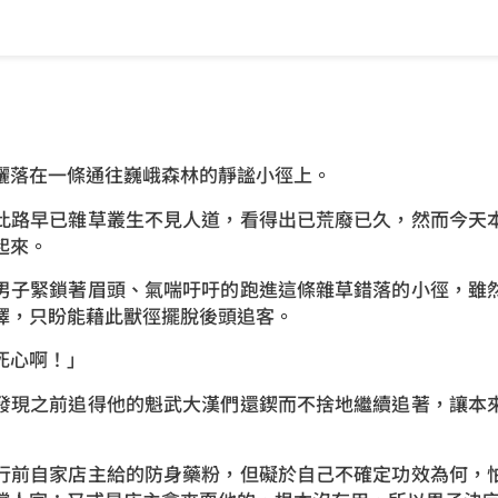
落在一條通往巍峨森林的靜謐小徑上。
路早已雜草叢生不見人道，看得出已荒廢已久，然而今天本
起來。
子緊鎖著眉頭、氣喘吁吁的跑進這條雜草錯落的小徑，雖然
擇，只盼能藉此獸徑擺脫後頭追客。
心啊！」
現之前追得他的魁武大漢們還鍥而不捨地繼續追著，讓本來
前自家店主給的防身藥粉，但礙於自己不確定功效為何，怕