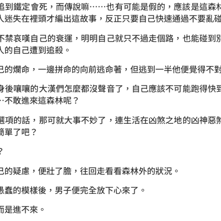
到鐵定會死，而傳說嘛……也有可能是假的，應該是這森林
人迷失在裡頭才編出這故事，反正只要自己快速通過不要亂
禁哀嘆自己的衰運，明明自己就只不過走個路，也能碰到別
人的自己遭到追殺。
的爛命，一邊拼命的向前逃命著，但逃到一半他便覺得不
後嚷嚷的大漢們怎麼都沒聲音了，自己應該不可能跑得快到
…不敢進來這森林呢？
項的話，那可就大事不妙了，連生活在凶煞之地的凶神惡煞
簡單了吧？
？
的疑慮，便壯了膽，往回走看看森林外的狀況。
蠢的模樣後，男子便完全放下心來了。
是進不來。