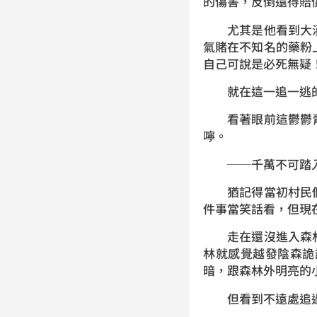
的傷害，反倒還得賠
尤其是他看到大漢
氣賭在不知名的藥粉
自己可說是必死無疑
就在這一追一逃的
看著眼前這鬱鬱青
嚀。
──千萬不可踏入
猶記得當初村民們
件事當笑話看，但現
走在還沒進入森林
林就感覺越發陰森詭
暗，跟森林外明亮的
但看到不遠處追過