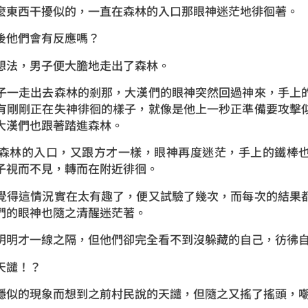
東西干擾似的，一直在森林的入口那眼神迷茫地徘徊著。
他們會有反應嗎？
法，男子便大膽地走出了森林。
一走出去森林的剎那，大漢們的眼神突然回過神來，手上的
有剛剛正在失神徘徊的樣子，就像是他上一秒正準備要攻擊
大漢們也跟著踏進森林。
林的入口，又跟方才一樣，眼神再度迷茫，手上的鐵棒也
子視而不見，轉而在附近徘徊。
得這情況實在太有趣了，便又試驗了幾次，而每次的結果都
們的眼神也隨之清醒迷茫著。
才一線之隔，但他們卻完全看不到沒躲藏的自己，彷彿自
譴！？
的現象而想到之前村民說的天譴，但隨之又搖了搖頭，嘲