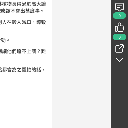
植物長得過於高大讓
碰應該不會出甚麼事。
0
人在殺人滅口，導致
0
對勁。
讓他們追不上啊？難
都會為之懼怕的話，