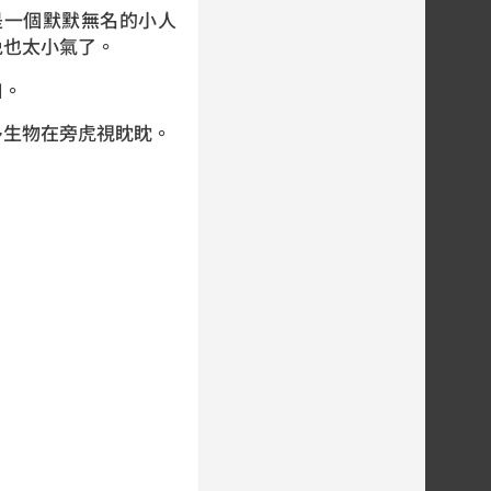
一個默默無名的小人
免也太小氣了。
口。
生物在旁虎視眈眈。