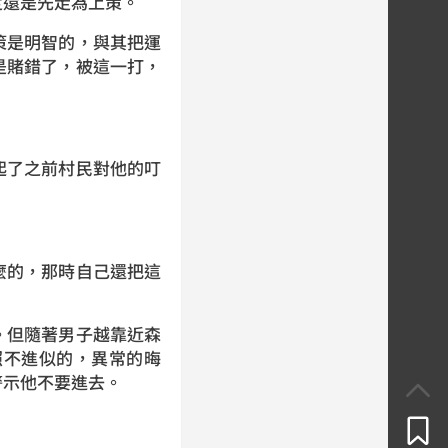
定還是先走為上策。
是明智的，與其把運
是賭錯了，被這一打，
了之前村民對他的叮
的，那時自己還把這
但隨著男子越靠近森
照不進似的，異常的晦
警示他不要進去。
。