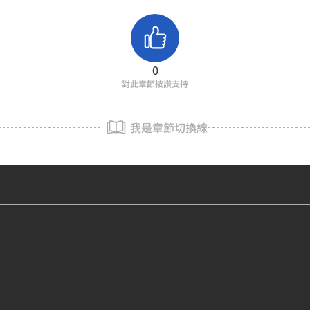
0
對此章節按讚支持
我是章節切換線