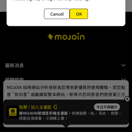
Cancel
OK
最新消息
相關條款
MOJOIN
採用網站分析技術為您帶來更優質的使用體驗，若您點
聯絡我們
選 "我同意" 或繼續瀏覽本網站，即表示您同意我們使用第三方
Cookie，欲瞭解更多資訊請見
隱私權政策
。
點擊
加入主畫面
今日不再顯示
將MOJOIN新增至手機主畫面，
快速點開，BL、
百合
、戀愛，
我同意
原創台灣漫畫、小說線上看！
© 2024 gamania Digital Entertainment Co., Ltd.