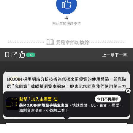
4
對此章節按讚支持
我是章節切換線
上一章
下一章
4
MOJOIN
採用網站分析技術為您帶來更優質的使用體驗，若您點
花好月圓
選 "我同意" 或繼續瀏覽本網站，即表示您同意我們使用第三方
Cookie，欲瞭解更多資訊請見
隱私權政策
。
作者的話
點擊
加入主畫面
今日不再顯示
將MOJOIN新增至手機主畫面，
快速點開，BL、
百合
、戀愛，
我同意
原創台灣漫畫、小說線上看！
下一章
四、時間的真相