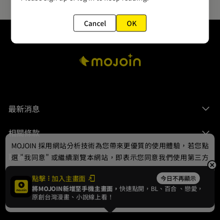
Cancel
OK
最新消息
相關條款
MOJOIN
採用網站分析技術為您帶來更優質的使用體驗，若您點
聯絡我們
選 "我同意" 或繼續瀏覽本網站，即表示您同意我們使用第三方
Cookie，欲瞭解更多資訊請見
隱私權政策
。
點擊
加入主畫面
今日不再顯示
將MOJOIN新增至手機主畫面，
快速點開，BL、
百合
、戀愛，
我同意
原創台灣漫畫、小說線上看！
© 2024 gamania Digital Entertainment Co., Ltd.