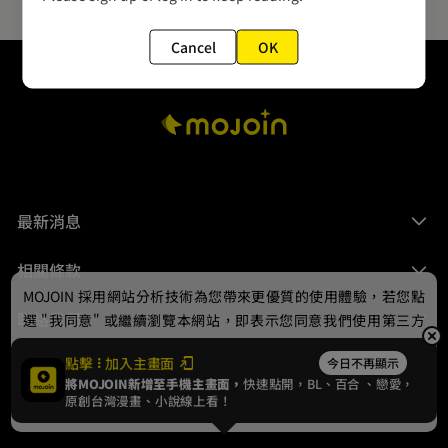
Cancel
OK
最新消息
相關條款
MOJOIN
採用網站分析技術為您帶來更優質的使用體驗，若您點
聯絡我們
選 "我同意" 或繼續瀏覽本網站，即表示您同意我們使用第三方
Cookie，欲瞭解更多資訊請見
隱私權政策
。
點擊
加入主畫面
今日不再顯示
將MOJOIN新增至手機主畫面，
快速點開，BL、
百合
、戀愛，
我同意
原創台灣漫畫、小說線上看！
© 2024 gamania Digital Entertainment Co., Ltd.