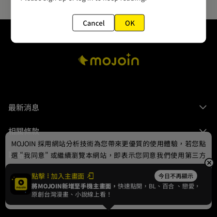
Cancel
OK
最新消息
相關條款
MOJOIN
採用網站分析技術為您帶來更優質的使用體驗，若您點
聯絡我們
選 "我同意" 或繼續瀏覽本網站，即表示您同意我們使用第三方
Cookie，欲瞭解更多資訊請見
隱私權政策
。
點擊
加入主畫面
今日不再顯示
將MOJOIN新增至手機主畫面，
快速點開，BL、
百合
、戀愛，
我同意
原創台灣漫畫、小說線上看！
© 2024 gamania Digital Entertainment Co., Ltd.