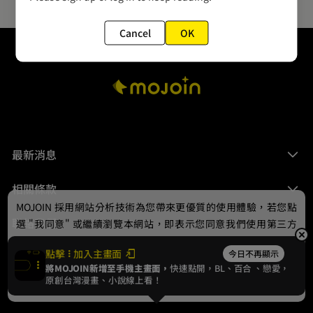
Cancel
OK
最新消息
相關條款
MOJOIN
採用網站分析技術為您帶來更優質的使用體驗，若您點
聯絡我們
選 "我同意" 或繼續瀏覽本網站，即表示您同意我們使用第三方
Cookie，欲瞭解更多資訊請見
隱私權政策
。
點擊
加入主畫面
今日不再顯示
將MOJOIN新增至手機主畫面，
快速點開，BL、
百合
、戀愛，
我同意
原創台灣漫畫、小說線上看！
© 2024 gamania Digital Entertainment Co., Ltd.