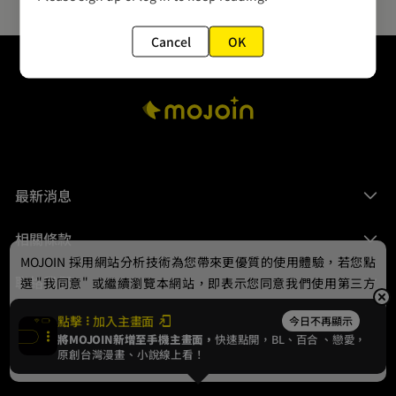
Cancel
OK
最新消息
相關條款
MOJOIN
採用網站分析技術為您帶來更優質的使用體驗，若您點
聯絡我們
選 "我同意" 或繼續瀏覽本網站，即表示您同意我們使用第三方
Cookie，欲瞭解更多資訊請見
隱私權政策
。
點擊
加入主畫面
今日不再顯示
將MOJOIN新增至手機主畫面，
快速點開，BL、
百合
、戀愛，
我同意
原創台灣漫畫、小說線上看！
© 2024 gamania Digital Entertainment Co., Ltd.