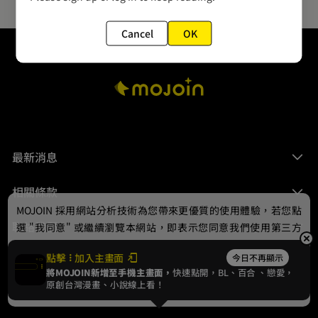
Cancel
OK
最新消息
相關條款
MOJOIN
採用網站分析技術為您帶來更優質的使用體驗，若您點
聯絡我們
選 "我同意" 或繼續瀏覽本網站，即表示您同意我們使用第三方
Cookie，欲瞭解更多資訊請見
隱私權政策
。
點擊
加入主畫面
今日不再顯示
將MOJOIN新增至手機主畫面，
快速點開，BL、
百合
、戀愛，
我同意
原創台灣漫畫、小說線上看！
© 2024 gamania Digital Entertainment Co., Ltd.