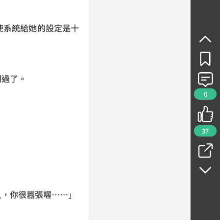
使系統給她的設定是十
閃過了。
0
37
人，你很囂張喔……」