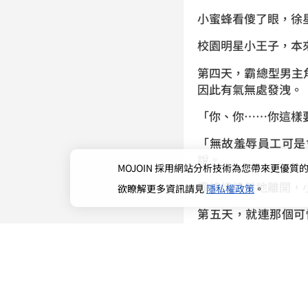
小蜜蜂看傻了眼，徐
校園明星小王子，本
第四天，霸總型男主
因此有氣無處發洩。
「你、你……你這樣
「無故羞辱員工可是
說。
MOJOIN
採用網站分析技術為您帶來更優質的使
霸總悻悻然地離開，
欲瞭解更多資訊請見
隱私權政策
。
第五天，就連那個可
去。
「為什麼見死不救？
「救人要量力而為。