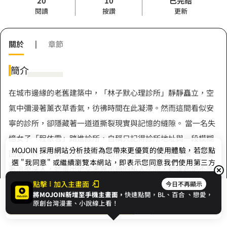
20
10
已完結
閱讀
按讚
更新
關於
|
章節
簡介
在城市邊緣的老舊建築中，「林子默心理診所」靜靜矗立，空
氣中彌漫著薰衣草香氣，彷彿時間在此凝滯。然而這間看似安
寧的診所，卻隱藏著一道道撕裂現實與記憶的縫隙。 當一名失
憶女子「程依雪」踏進診所，自稱只記得診所地址與一段模糊
MOJOIN
採用網站分析技術為您帶來更優質的使用體驗，若您點
回憶，林子默以為只是另一宗創傷導致的記憶障礙個案。但隨
選 "我同意" 或繼續瀏覽本網站，即表示您同意我們使用第三方
著治療深入，她畫出他從未展示過的私人空間，她提起他不應
Cookie，欲瞭解更多資訊請見
隱私權政策
。
記得的往事。真相與謊言開始交纏，病人與醫生的角色開始顛
點擊
加入主畫面
今日不再顯示
將MOJOIN新增至手機主畫面，
快速點開，BL、
百合
、戀愛，
展開全部
倒。 記憶是真實的回音，還是幻覺的投影？ 過去是被隱藏，還
我同意
開始閱讀
收藏
原創台灣漫畫、小說線上看！
是被刻意遺忘？ 當塵封的秘密揭開，誰才是真正的治療者，誰