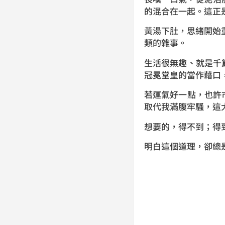
的混合在一起。這正
黃湯下肚，思緒開始重
類的雜事。
生活很無趣、就是千
冠冕堂皇的當作藉口
若運氣好一點，也許
取代我滿腹牢騷，這
想要的，得不到；得
明白這個道理，卻總