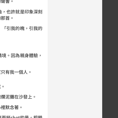
的聲響。
曲，也許就是印象深刻
的那首。
」「引我的魄，引我的
情境。因為親身體驗，
室只有我一個人。
成。
攤爛泥攤在沙發上。
心裡默念著。
杯shot的量。粗糙