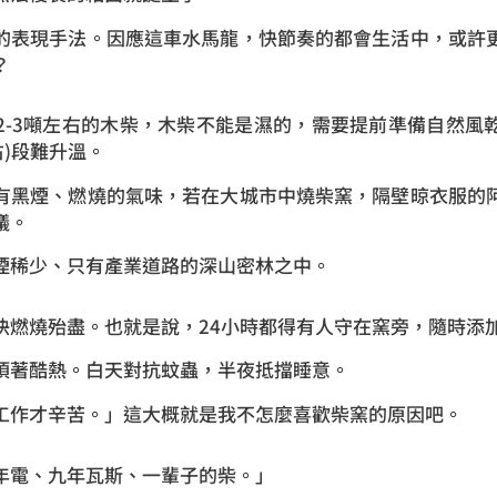
的表現手法。因應這車水馬龍，快節奏的都會生活中，或許
？
2-3噸左右的木柴，木柴不能是濕的，需要提前準備自然風
右)段難升溫。
有黑煙、燃燒的氣味，若在大城市中燒柴窯，隔壁晾衣服的
議。
煙稀少、只有產業道路的深山密林之中。
快燃燒殆盡。也就是說，24小時都得有人守在窯旁，隨時添
頂著酷熱。白天對抗蚊蟲，半夜抵擋睡意。
工作才辛苦。」這大概就是我不怎麼喜歡柴窯的原因吧。
年電、九年瓦斯、一輩子的柴。」