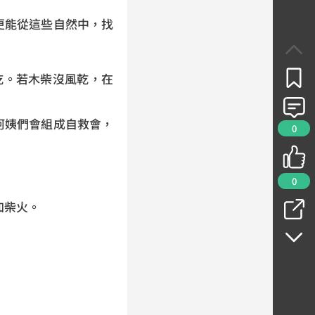
更能從這些自然中，找
乾。若木柴沒風乾，在
阿姨們會組成自救會，
0
0
加柴火。