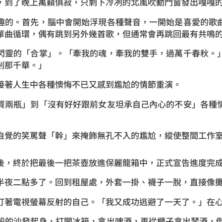
，到了晚上萬籟俱寂，只剩下冷冽的北風吹動門窗發出嘎嘎
趣的。首先，腦中會開始浮現各種聲音，一開始是喜愛的歌
單曲循環，偶有跳到另外幾首歌，但通常會再跳回最有共鳴
閃靈的「合掌」。「牽我的魂，牽我的雙手，過萬千春秋。
剎那千華。」
接著人生中各種懊悔不已又感到尷尬的情節重演。
買兩瓶」到「沒有好好跟前女友坦承自己內心的不安」各種
自覺的笑罵聲「幹」來掩飾無孔不入的尷尬，縱使整間工作
後，終於把最後一把茶壺放進保麗龍箱中，正式宣告進度完
半夜二點多了。回到租屋處，外套一掛、襪子一脫，直接像
盯著電視螢幕反射的自己。「我又成功逃避了一天了。」在
般的沙發起身，打開冰箱，拿出啤酒，再從櫃子拿出琴酒，倒兩