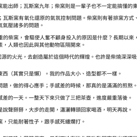
窯能出師；瓦斯窯九年；柴窯則是一輩子也不一定能搞懂的
；瓦斯窯有氧化還原的氣氛控制問題。柴窯則有著排窯方式
氣氣壓諸多的問題。
重的柴窯，會驅使人奮不顧身投入的原因是什麼？長期以來
素，人類也因此與其他動物區隔開來。
類起源的火光，去創造屬於這個時代的輝煌。也許是柴燒深深
東西（其實只是懶）。我的作品大小、造型都不一樣。
問題，做的得心應手；手感差的時候，那真的是滿滿的煎熬
感差的一天。一整天下來只做了三把茶壺，進度嚴重落後。
是說聲掰掰，大步的走開，瀟灑轉頭回家喝酒，明天再說。
窯，只能耐著性子，跟手感死纏爛打。