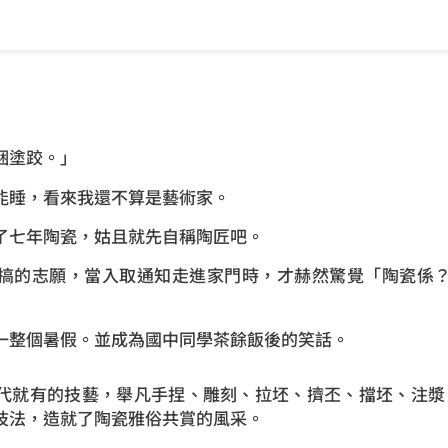
睏塗跤。」
能睡，看來我還不算是藝術家。
了七年陶瓷，姑且就先自稱陶匠吧。
搞的志願，當入取通知走進家門時，才赫然驚覺「陶瓷係
一整個暑假。並成為國中同學茶餘飯後的笑話。
就有的技藝，舉凡手捏、雕刻、拉坯、擠丕、擋坯、注漿、旋
技法，造就了陶瓷雅俗共賞的風采。