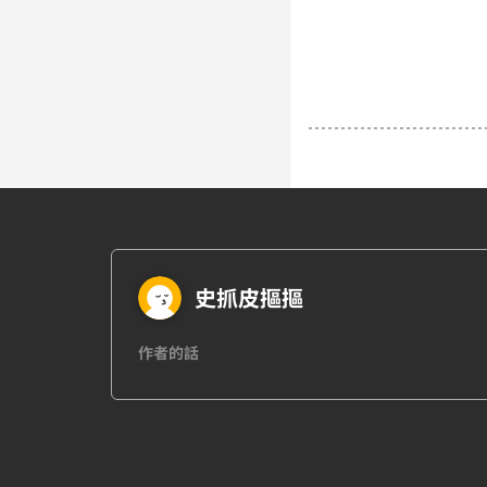
史抓皮摳摳
作者的話