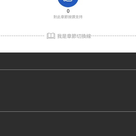
0
對此章節按讚支持
我是章節切換線