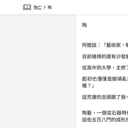
陶亡
陶
chevron_right
陶
阿嬤說：「藝術家，
目前僥倖的還有沙發
從高中到大學，主修
起初也僅僅是蝦填亂
喔？」
這荒唐的念頭跟了我
陶藝，一個從石器時代
這些五花八門的成形