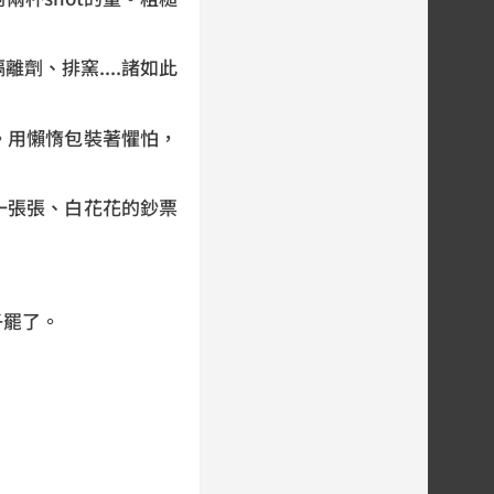
劑、排窯....諸如此
。用懶惰包裝著懼怕，
一張張、白花花的鈔票
子罷了。