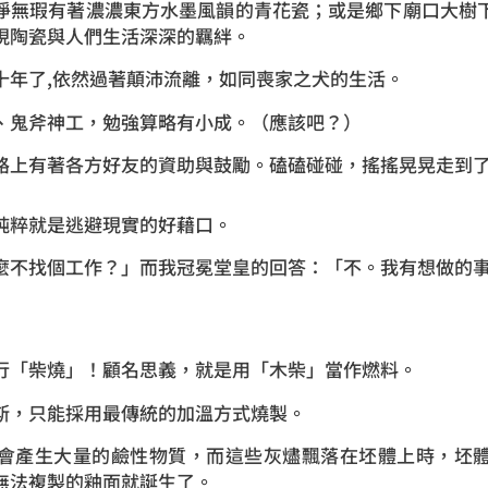
淨無瑕有著濃濃東方水墨風韻的青花瓷；或是鄉下廟口大樹
現陶瓷與人們生活深深的羈絆。
十年了,依然過著顛沛流離，如同喪家之犬的生活。
、鬼斧神工，勉強算略有小成。（應該吧？）
路上有著各方好友的資助與鼓勵。磕磕碰碰，搖搖晃晃走到
純粹就是逃避現實的好藉口。
麼不找個工作？」而我冠冕堂皇的回答：「不。我有想做的
行「柴燒」！顧名思義，就是用「木柴」當作燃料。
斯，只能採用最傳統的加溫方式燒製。
會產生大量的鹼性物質，而這些灰燼飄落在坯體上時，坯
無法複製的釉面就誕生了。