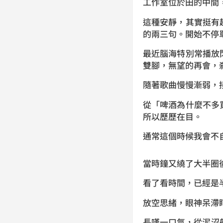
工作室位於田的中間
這種安靜，其實挺有
的兩三句。開始不停
最近腦海特別常播放
雙腳，無望的再會，
隨著歌曲慢慢漸弱，
從「啤酒為什麼不多
所以歷歷在目。
通常這個時候我會不
當時鐘又繞了大半圈
看了看時間，已經是
放空思緒，眼神呆滯
長嘆一口氣，從泥沼