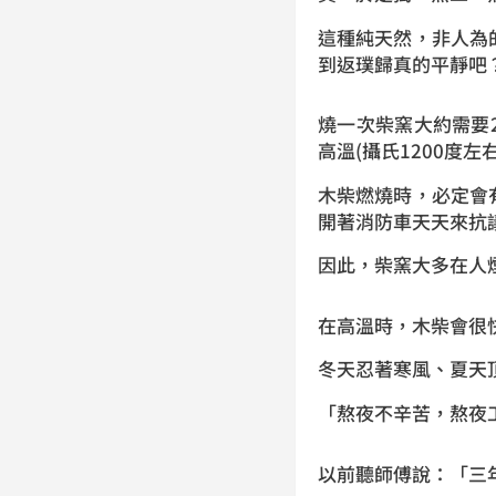
這種純天然，非人為
到返璞歸真的平靜吧
燒一次柴窯大約需要
高溫(攝氏1200度左
木柴燃燒時，必定會
開著消防車天天來抗
因此，柴窯大多在人
在高溫時，木柴會很
冬天忍著寒風、夏天
「熬夜不辛苦，熬夜
以前聽師傅說：「三