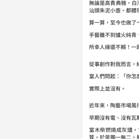
無論是高貴典雅，白
汕頭朱泥小壺。都體
算一算，至今也做了
手藝雖不到爐火純青
所幸人緣還不賴！一
從事創作對我而言，
當人們問起：「你怎
實際上並沒有。
近年來，陶藝市場風
早期沒有電、沒有瓦
當木柴燃燒成灰燼，
質，於是獨一無二，