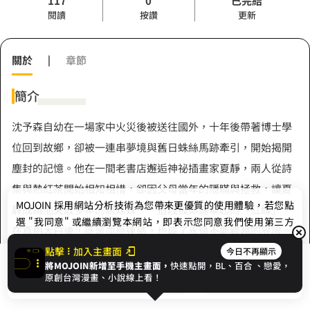
117
0
已完結
閱讀
按讚
更新
關於
|
章節
簡介
沈予森自幼在一場家中火災後被送往國外，十年後帶著博士學
位回到故鄉，卻被一連串夢境與舊日蛛絲馬跡牽引，開始揭開
塵封的記憶。他在一間老書店邂逅神祕插畫家夏靜，兩人從詩
集與熱紅茶開始相知相惜，卻因父母當年的隱瞞與拯救，讓夏
MOJOIN
採用網站分析技術為您帶來更優質的使用體驗，若您點
靜成為他失散多年的親妹妹──這段被命運牽起的「紅線」，
選 "我同意" 或繼續瀏覽本網站，即表示您同意我們使用第三方
在真相大白後，既是血脈連結，也成了永遠不能跨越的界限。
Cookie，欲瞭解更多資訊請見
隱私權政策
。
沈予森選擇寫下告別書信，離開城市，將這段刻骨回憶深藏心
點擊
加入主畫面
今日不再顯示
將MOJOIN新增至手機主畫面，
快速點開，BL、
百合
、戀愛，
展開全部
底，也讓那條紅線在彼此生命中留下溫暖而苦澀的足跡。
我同意
開始閱讀
收藏
原創台灣漫畫、小說線上看！