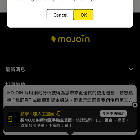
Cancel
OK
最新消息
相關條款
MOJOIN
採用網站分析技術為您帶來更優質的使用體驗，若您點
聯絡我們
選 "我同意" 或繼續瀏覽本網站，即表示您同意我們使用第三方
Cookie，欲瞭解更多資訊請見
隱私權政策
。
點擊
加入主畫面
今日不再顯示
將MOJOIN新增至手機主畫面，
快速點開，BL、
百合
、戀愛，
我同意
原創台灣漫畫、小說線上看！
© 2024 gamania Digital Entertainment Co., Ltd.