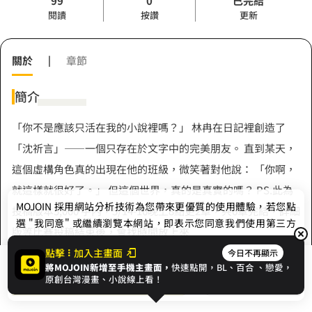
99
0
已完結
閱讀
按讚
更新
關於
|
章節
簡介
「你不是應該只活在我的小說裡嗎？」 林冉在日記裡創造了
「沈祈言」——一個只存在於文字中的完美朋友。 直到某天，
這個虛構角色真的出現在他的班級，微笑著對他說： 「你啊，
就這樣就很好了。」 但這個世界，真的是真實的嗎？ PS.此為
MOJOIN
採用網站分析技術為您帶來更優質的使用體驗，若您點
投稿版本5,000 字內，5/14-16晚上8點更2章，共6章完結，詳細
選 "我同意" 或繼續瀏覽本網站，即表示您同意我們使用第三方
版等比賽投稿結束後，會找時間放上來
Cookie，欲瞭解更多資訊請見
隱私權政策
。
點擊
加入主畫面
今日不再顯示
將MOJOIN新增至手機主畫面，
快速點開，BL、
百合
、戀愛，
我同意
開始閱讀
收藏
原創台灣漫畫、小說線上看！
作者