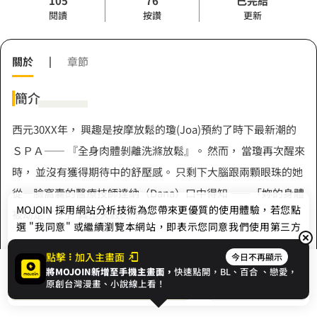
105
76
已完結
閱讀
按讚
更新
關於
|
章節
簡介
西元30XX年， 興趣是按摩放鬆的瓊(Joa)預約了時下最新潮的
ＳＰＡ—— 『全身肉體剝離洗滌放鬆』。 然而， 當瓊再次醒來
時， 並沒有獲得期待中的舒壓感。 只剩下大腦跟兩顆眼珠的她
從一臉窩囊的醫療技師達納（Dana）口中得知 ——「妳的身體
MOJOIN
採用網站分析技術為您帶來更優質的使用體驗，若您點
被劫走了！」 真是天殺的！！
選 "我同意" 或繼續瀏覽本網站，即表示您同意我們使用第三方
Cookie，欲瞭解更多資訊請見
隱私權政策
。
點擊
加入主畫面
今日不再顯示
將MOJOIN新增至手機主畫面，
快速點開，BL、
百合
、戀愛，
作者
我同意
開始閱讀
收藏
原創台灣漫畫、小說線上看！
AC work