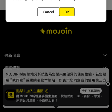
Cancel
OK
最新消息
相關條款
MOJOIN
採用網站分析技術為您帶來更優質的使用體驗，若您點
聯絡我們
選 "我同意" 或繼續瀏覽本網站，即表示您同意我們使用第三方
Cookie，欲瞭解更多資訊請見
隱私權政策
。
點擊
加入主畫面
今日不再顯示
將MOJOIN新增至手機主畫面，
快速點開，BL、
百合
、戀愛，
我同意
原創台灣漫畫、小說線上看！
© 2024 gamania Digital Entertainment Co., Ltd.