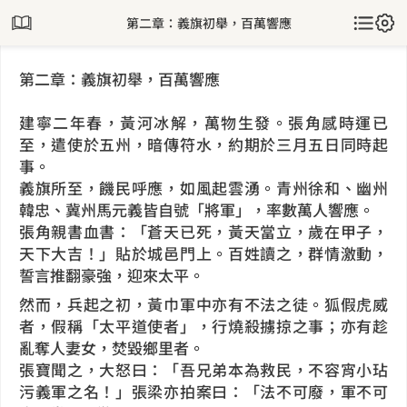
第二章：義旗初舉，百萬響應
第二章：義旗初舉，百萬響應
建寧二年春，黃河冰解，萬物生發。張角感時運已
至，遣使於五州，暗傳符水，約期於三月五日同時起
事。
義旗所至，饑民呼應，如風起雲湧。青州徐和、幽州
韓忠、冀州馬元義皆自號「將軍」，率數萬人響應。
張角親書血書：「蒼天已死，黃天當立，歲在甲子，
天下大吉！」貼於城邑門上。百姓讀之，群情激動，
誓言推翻豪強，迎來太平。
然而，兵起之初，黃巾軍中亦有不法之徒。狐假虎威
者，假稱「太平道使者」，行燒殺擄掠之事；亦有趁
亂奪人妻女，焚毀鄉里者。
張寶聞之，大怒曰：「吾兄弟本為救民，不容宵小玷
污義軍之名！」張梁亦拍案曰：「法不可廢，軍不可