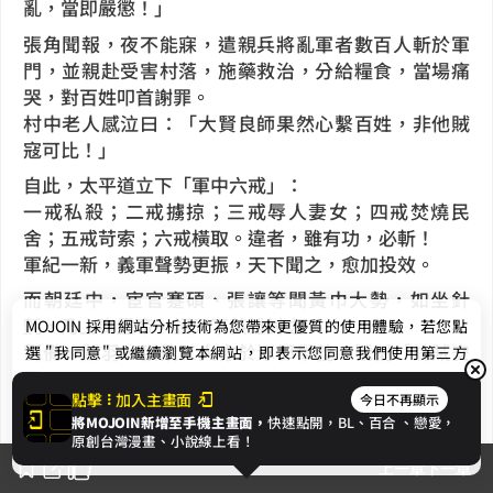
亂，當即嚴懲！」
張角聞報，夜不能寐，遣親兵將亂軍者數百人斬於軍
門，並親赴受害村落，施藥救治，分給糧食，當場痛
哭，對百姓叩首謝罪。
村中老人感泣曰：「大賢良師果然心繫百姓，非他賊
寇可比！」
自此，太平道立下「軍中六戒」：
一戒私殺；二戒擄掠；三戒辱人妻女；四戒焚燒民
舍；五戒苛索；六戒橫取。違者，雖有功，必斬！
軍紀一新，義軍聲勢更振，天下聞之，愈加投效。
而朝廷中，宦官蹇碩、張讓等聞黃巾大勢，如坐針
氈，乃上奏靈帝，詔天下英雄討之。
MOJOIN
採用網站分析技術為您帶來更優質的使用體驗，若您點
劉備、關羽、張飛三人亦於涿郡舉義，號稱「誅賊安
選 "我同意" 或繼續瀏覽本網站，即表示您同意我們使用第三方
民」。
Cookie，欲瞭解更多資訊請見
隱私權政策
。
點擊
加入主畫面
今日不再顯示
將MOJOIN新增至手機主畫面，
快速點開，BL、
百合
、戀愛，
我同意
原創台灣漫畫、小說線上看！
上一章
下一章