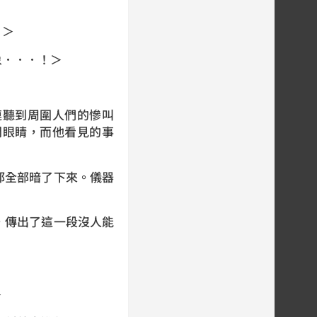
。＞
象．．．！＞
連聽到周圍人們的慘叫
開眼睛，而他看見的事
都全部暗了下來。儀器
，傳出了這一段沒人能
＞