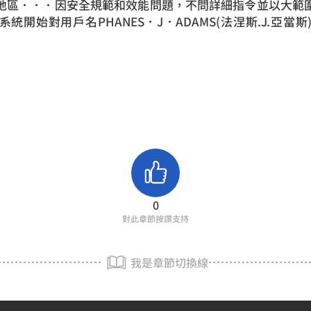
地區．．．因安全規範和效能問題，不問詳細指令並以大範
統開始對用戶名PHANES．J．ADAMS(法涅斯.J.亞當
0
對此章節按讚支持
我是章節切換線