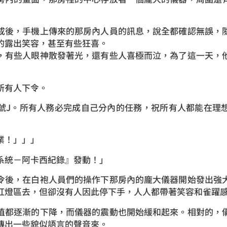
成後，手機上傳來的那房內人員的訊息，說全都確認無誤，
的露出笑容，甚至有些狂喜。
，有些人眼神散發著光，還有些人喜極而泣，為了這一天，
所有人下令。
號J。所有人務必完成自己分內的任務，祝所有人都能在理
業！」」」
系統－阿卡西紀錄』發動！」
令後，在白袍人員們的操作下那房內的龐大儀器開始發出強
紅燈區去，但卻沒有人因此停下手，人人都帶著笑容和雀躍
值都逐漸的下降，而儀器的震動也開始緩和起來。相對的，
傳出一些貌似語言的聲音來。