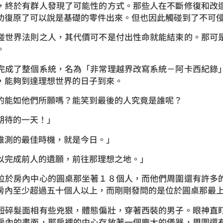
，終於有群人發現了可能性的方式。那些人在不斷修復和改
功復原了可以說是基礎的零件出來。但也因此觸碰到了不可
碰世界法則之人，其代價可不是付出性命就能結束的。那可
。
完成了整個系統，名為「非常理越界改寫系統－阿卡西紀錄
，能夠到達理想世界的日子到來。
的能如他們所願嗎？能笑到最後的人究竟是誰呢？
期待的一天！」
推測的最佳時機，就是今日。」
以完成前人的遺願，前往那理想之地。」
位於房內中心的圓桌那坐著１８個人，而他們周圍還有許多
房內至少超過五十個人以上，而剛剛發問的是位於圓桌那最
短碎髮面相有些兇狠，體態偏壯，穿著西裝的男子。眼神直
房內的畫面，那房裡的中心存放著一個龐大的儀器，周圍還