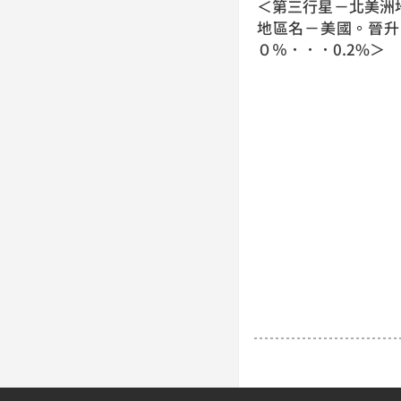
＜第三行星－北美洲
地區名－美國。晉升系
０％．．．0.2%＞