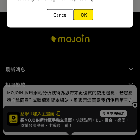
Cancel
OK
最新消息
相關條款
MOJOIN
採用網站分析技術為您帶來更優質的使用體驗，若您點
聯絡我們
選 "我同意" 或繼續瀏覽本網站，即表示您同意我們使用第三方
Cookie，欲瞭解更多資訊請見
隱私權政策
。
點擊
加入主畫面
今日不再顯示
將MOJOIN新增至手機主畫面，
快速點開，BL、
百合
、戀愛，
我同意
原創台灣漫畫、小說線上看！
© 2024 gamania Digital Entertainment Co., Ltd.