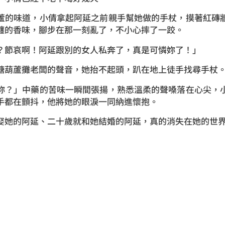
的味道，小倩拿起阿延之前親手幫她做的手杖，摸著紅磚牆
纏的香味，腳步在那一刻亂了，不小心摔了一跤。
節哀啊！阿延跟別的女人私奔了，真是可憐妳了！」
葫蘆攤老闆的聲音，她抬不起頭，趴在地上徒手找尋手杖
？」中藥的苦味一瞬間張揚，熟悉溫柔的聲嗓落在心尖，小
手都在顫抖，他將她的眼淚一同納進懷抱。
她的阿延、二十歲就和她結婚的阿延，真的消失在她的世