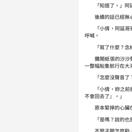
「知道了。」阿延笑
後續的話已經無心
「小倩，阿延哥寄
呼喊。
「寫了什麼？念給
攤開紙張的沙沙聲
一整幅船隻航行在大
「怎麼沒聲音了？
「小倩，妳之前擔
不會回去了』。」
原本緊擰的心臟在聽
「是嗎？說的也是
不管子關怎麼勸，