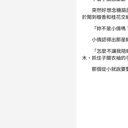
突然好想念糖葫蘆
於聞到檀香和桂花交
「妳不是小倩嗎？
小倩認得出那是糖
「怎麼不讓我陪妳
木，抓住子關衣袖的
那個從小就說要娶