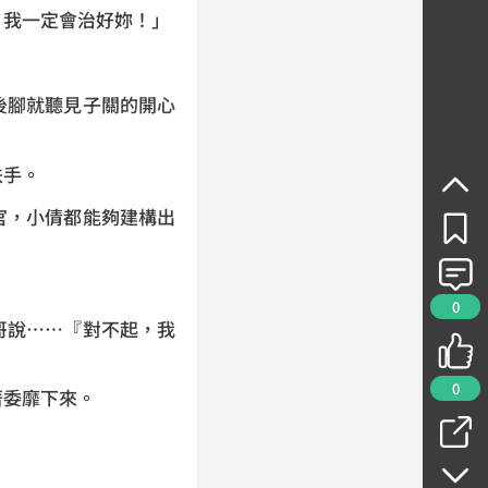
我一定會治好妳！」
腳就聽見子關的開心
扶手。
，小倩都能夠建構出
0
說……『對不起，我
0
委靡下來。