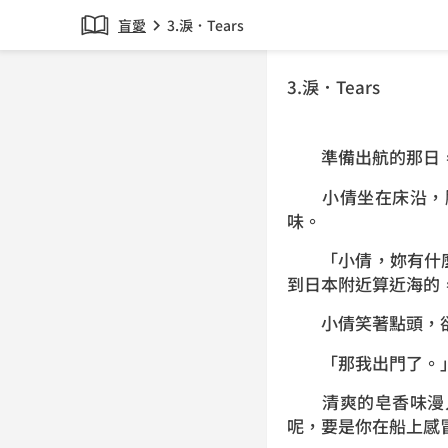
盲愛
3.淚．Tears
chevron_right
3.淚．Tears
準備出航的那日，天
小倩坐在床沿，腦
味。
「小倩，妳有什麼
到日本附近算近海的
小倩笑著點頭，卻
「那我出門了。」
清爽的皂香味漫入
呢，要是你在船上感