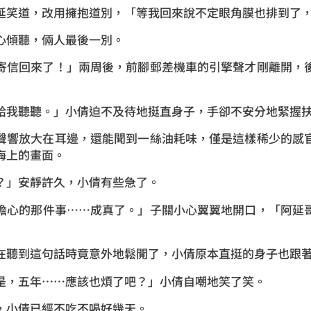
道，改用擁抱道別，「等我回來說不定眼角膜也排到了，
傾聽，倆人最後一別。
信回來了！」兩周後，前腳郵差機車的引擎聲才剛離開，後
我聽聽。」小倩迫不及待地挺直身子，手卻不安分地緊握
響放大在耳邊，還能聞到一絲油耗味，僅是這樣稀少的感官
海上的畫面。
」安靜許久，小倩有些急了。
心的那件事……成真了。」子關小心翼翼地開口，「阿延哥
到這句話時竟意外地鬆開了，小倩原本直挺的身子也跟著
，五年……應該也煩了吧？」小倩自嘲地笑了笑。
小倩已經不吃不喝好幾天。