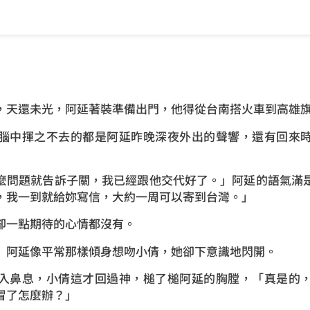
還未光，阿延著裝準備出門，他得從台南搭火車到高雄旗
中揮之不去的都是阿延昨晚深夜外出的聲響，還有回來時
問題就告訴子關，我已經跟他交代好了。」阿延的語氣滿是
，我一到就給妳寫信，大約一周可以寄到台灣。」
一點期待的心情都沒有。
阿延像平常那樣傾身想吻小倩，她卻下意識地閃開。
鼻息，小倩這才回過神，槌了槌阿延的胸膛，「真是的，
冒了怎麼辦？」