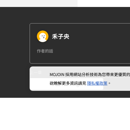
禾子央
作者的話
上一章
MOJOIN
採用網站分析技術為您帶來更優質的使
欲瞭解更多資訊請見
隱私權政策
。
2.變．Change