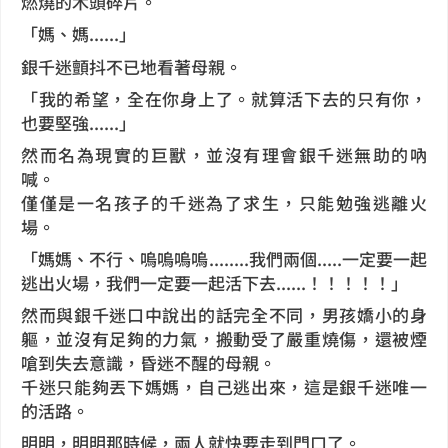
燃燒的木頭碎片。
「媽、媽......」
銀千迷顫抖不已地看著母親。
「我的希望，全在你身上了。就算活下去的只有你，
也要堅強......」
然而名為現實的巨獸，並沒有理會銀千迷無助的吶
喊。
僅僅是一名孩子的千迷為了求生，只能勉強逃離火
場。
「媽媽、不行、嗚嗚嗚嗚........我們兩個.....一定要一起
逃出火場，我們一定要一起活下去......！！！！！」
然而與銀千迷口中說出的話完全不同，男孩嬌小的身
軀，並沒有足夠的力氣，搬動受了嚴重燒傷，還被煙
嗆到失去意識，昏迷不醒的母親。
千迷只能夠丟下媽媽，自己逃出來，這是銀千迷唯一
的活路。
明明，明明那時候，兩人就快要走到門口了。