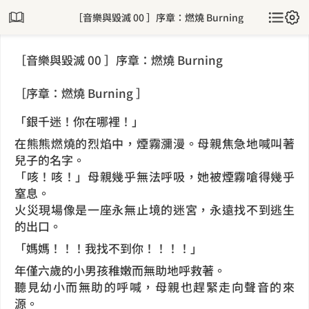
［音樂與毀滅 00 ］序章：燃燒 Burning
［音樂與毀滅 00 ］序章：燃燒 Burning
［序章：燃燒 Burning ］
「銀千迷！你在哪裡！」
在熊熊燃燒的烈焰中，煙霧瀰漫。母親焦急地喊叫著
兒子的名字。
「咳！咳！」母親幾乎無法呼吸，她被煙霧嗆得幾乎
窒息。
火災現場像是一座永無止境的迷宮，永遠找不到逃生
的出口。
「媽媽！！！我找不到你！！！！」
年僅六歲的小男孩稚嫩而無助地呼救著。
聽見幼小而無助的呼喊，母親也趕緊走向聲音的來
源。