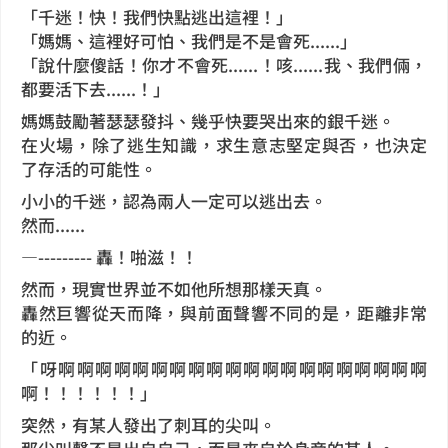
「千迷！快！我們快點逃出這裡！」
「媽媽、這裡好可怕、我們是不是會死......」
「說什麼傻話！你才不會死......！咳......我、我們倆，
都要活下去......！」
媽媽鼓勵著瑟瑟發抖、幾乎快要哭出來的銀千迷。
在火場，除了逃生知識，求生意志堅定與否，也決定
了存活的可能性。
小小的千迷，認為兩人一定可以逃出去。
然而......
—--------- 轟！啪滋！！
然而，現實世界並不如他所想那樣天真。
轟然巨響從天而降，與前面聲響不同的是，距離非常
的近。
「呀啊啊啊啊啊啊啊啊啊啊啊啊啊啊啊啊啊啊啊啊
啊！！！！！！」
突然，有某人發出了刺耳的尖叫。