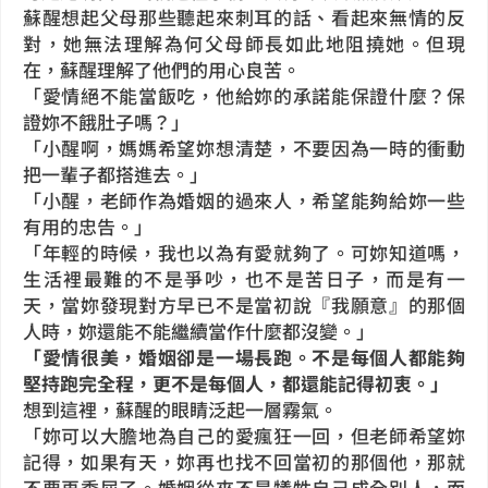
蘇醒想起父母那些聽起來刺耳的話、看起來無情的反
對，她無法理解為何父母師長如此地阻撓她。但現
在，蘇醒理解了他們的用心良苦。
「愛情絕不能當飯吃，他給妳的承諾能保證什麼？保
證妳不餓肚子嗎？
」
「小醒啊，媽媽希望妳想清楚，不要因為一時的衝動
把一輩子都搭進去。」
「小醒，老師作為婚姻的過來人，希望能夠給妳一些
有用的忠告。」
「年輕的時候，我也以為有愛就夠了。可妳知道嗎，
生活裡最難的不是爭吵，也不是苦日子，而是有一
天，當妳發現對方早已不是當初說『我願意』的那個
人時，妳還能不能繼續當作什麼都沒變。」
「愛情很美，婚姻卻是一場長跑。不是每個人都能夠
堅持跑完全程，更不是每個人，都還能記得初衷。」
想到這裡，蘇醒的眼睛泛起一層霧氣。
「妳可以大膽地為自己的愛瘋狂一回，但老師希望妳
記得，
如果有天，妳再也找不回當初的那個他，那就
不要再委屈了。婚姻從來不是犧牲自己成全別人，而