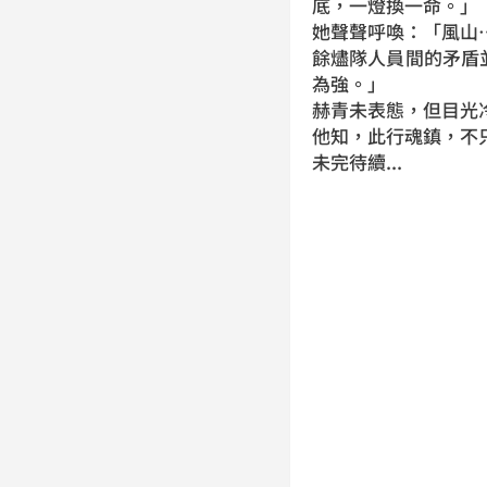
底，一燈換一命。」
她聲聲呼喚：「風山
餘燼隊人員間的矛盾
為強。」
赫青未表態，但目光
他知，此行魂鎮，不
未完待續...