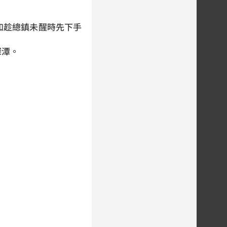
如趁總鎮未醒時先下手
深潭。