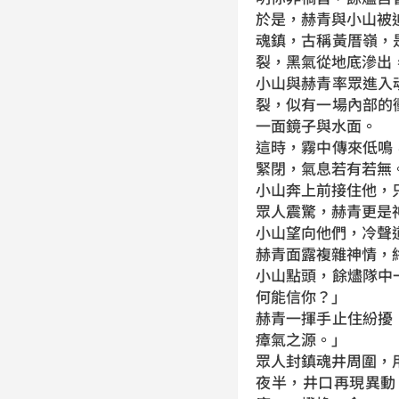
於是，赫青與小山被
魂鎮，古稱黃厝嶺，
裂，黑氣從地底滲出
小山與赫青率眾進入
裂，似有一場內部的
一面鏡子與水面。
這時，霧中傳來低鳴
緊閉，氣息若有若無
小山奔上前接住他，
眾人震驚，赫青更是
小山望向他們，冷聲
赫青面露複雜神情，
小山點頭，餘燼隊中
何能信你？」
赫青一揮手止住紛擾
瘴氣之源。」
眾人封鎮魂井周圍，
夜半，井口再現異動