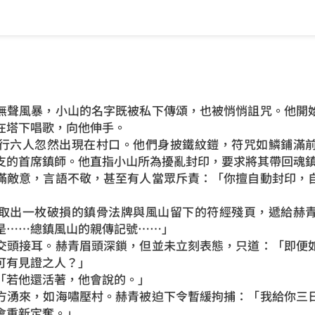
無聲風暴，小山的名字既被私下傳頌，也被悄悄詛咒。他開
在塔下唱歌，向他伸手。
行六人忽然出現在村口。他們身披鐵紋鎧，符咒如鱗鋪滿
支的首席鎮師。他直指小山所為擾亂封印，要求將其帶回魂
滿敵意，言語不敬，甚至有人當眾斥責：「你擅自動封印，
取出一枚破損的鎮骨法牌與風山留下的符經殘頁，遞給赫
是……總鎮風山的親傳記號……」
交頭接耳。赫青眉頭深鎖，但並未立刻表態，只道：「即便
可有見證之人？」
「若他還活著，他會說的。」
方湧來，如海嘯壓村。赫青被迫下令暫緩拘捕：「我給你三
會重新定奪。」