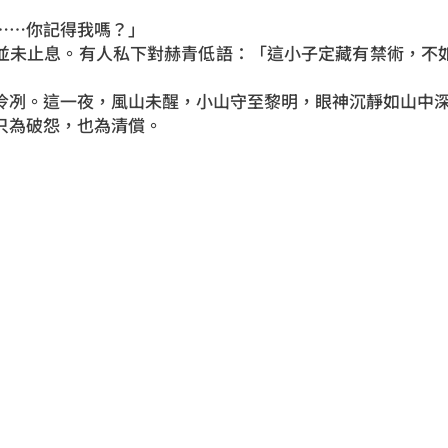
……你記得我嗎？」
並未止息。有人私下對赫青低語：「這小子定藏有禁術，不
冷冽。這一夜，風山未醒，小山守至黎明，眼神沉靜如山中
只為破怨，也為清償。