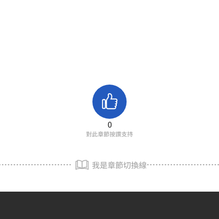
0
對此章節按讚支持
我是章節切換線