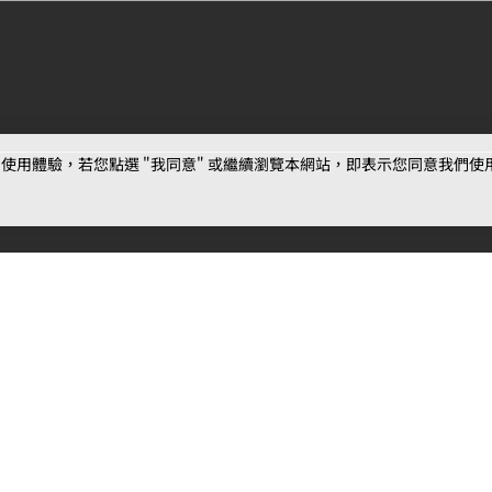
用體驗，若您點選 "我同意" 或繼續瀏覽本網站，即表示您同意我們使用第三
最新消息
相關條款
聯絡
公告
MOJOIN
使用服務條款
客服
活動
創作
相關新聞