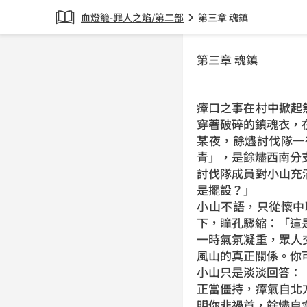
血燈籠-罪人之焰/第二部
第三章 魂鎮
chevron_right
第三章 魂鎮
瘴口之事在村中掀起
穿著破碎的鎮魂衣，
某夜，餘燼討伐隊一
青」，是餘燼西南分
討伐隊成員對小山充
是擺設？」
小山不語，只從懷中
下，瞳孔驟縮：「這
一時氣氛凝重，眾人
風山的真正關係。你
小山只是淡淡回答：
正當僵持，瘴氣自北
明你非禍首，餘燼自