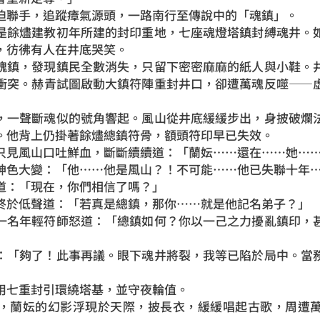
迫聯手，追蹤瘴氣源頭，一路南行至傳說中的「魂鎮」。
是餘燼建教初年所建的封印重地，七座魂燈塔鎮封縛魂井。
，彷彿有人在井底哭笑。
魂鎮，發現鎮民全數消失，只留下密密麻麻的紙人與小鞋。
衝突。赫青試圖啟動大鎮符陣重封井口，卻遭萬魂反噬——
，一聲斷魂似的號角響起。風山從井底緩緩步出，身披破爛
。他背上仍掛著餘燼總鎮符骨，額頭符印早已失效。
只見風山口吐鮮血，斷斷續續道：「蘭妘……還在……她…
神色大變：「他……他是風山？！不可能……他已失聯十年
道：「現在，你們相信了嗎？」
終於低聲道：「若真是總鎮，那你……就是他記名弟子？」
一名年輕符師怒道：「總鎮如何？你以一己之力擾亂鎮印，
：「夠了！此事再議。眼下魂井將裂，我等已陷於局中。當
用七重封引環繞塔基，並守夜輪值。
，蘭妘的幻影浮現於天際，披長衣，緩緩唱起古歌，周遭