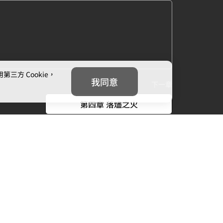
方 Cookie，
我同意
下一章
第四章 落燼之火
我們
追蹤我們
信箱：
cs@mojoin.com
者平台客服信箱：
creator_cs@mojoin.com