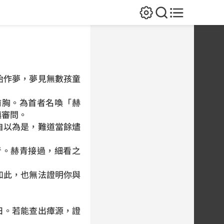
始作夢，夢見無數孩童
前胸。為首者名喚「赫
鎮審問。
自以為是，難道當餘燼
青。赫青接過，細看之
如此，也無法證明你與
日。若能查出瘴源，證