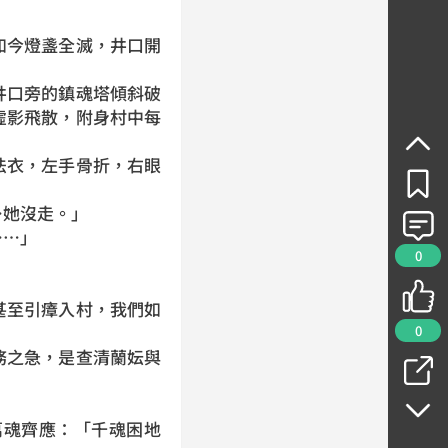
如今燈盞全滅，井口開
井口旁的鎮魂塔傾斜破
虛影飛散，附身村中每
法衣，左手骨折，右眼
…她沒走。」
……」
0
甚至引瘴入村，我們如
0
務之急，是查清蘭妘與
萬魂齊應：「千魂困地