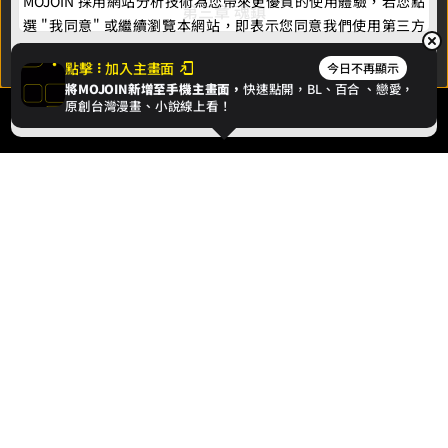
MOJOIN
採用網站分析技術為您帶來更優質的使用體驗，若您點
第三章 魂鎮
選 "我同意" 或繼續瀏覽本網站，即表示您同意我們使用第三方
Cookie，欲瞭解更多資訊請見
隱私權政策
。
點擊
加入主畫面
今日不再顯示
將MOJOIN新增至手機主畫面，
快速點開，BL、
百合
、戀愛，
我同意
原創台灣漫畫、小說線上看！
最新消息
相關條款
聯絡我們