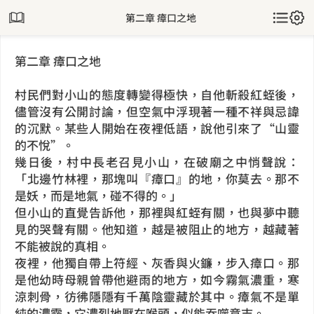
第二章 瘴口之地
第二章 瘴口之地
村民們對小山的態度轉變得極快，自他斬殺紅蛭後，
儘管沒有公開討論，但空氣中浮現著一種不祥與忌諱
的沉默。某些人開始在夜裡低語，說他引來了“山靈
的不悅”。
幾日後，村中長老召見小山，在破廟之中悄聲說：
「北邊竹林裡，那塊叫『瘴口』的地，你莫去。那不
是妖，而是地氣，碰不得的。」
但小山的直覺告訴他，那裡與紅蛭有關，也與夢中聽
見的哭聲有關。他知道，越是被阻止的地方，越藏著
不能被說的真相。
夜裡，他獨自帶上符經、灰香與火鐮，步入瘴口。那
是他幼時母親曾帶他避雨的地方，如今霧氣濃重，寒
涼刺骨，彷彿隱隱有千萬陰靈藏於其中。瘴氣不是單
純的濃霧，它濃烈地壓在喉頭，似能吞噬意志。