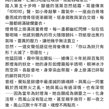
踏入第五十步時，腳邊的落葉忽然結霜，耳邊傳來
「叩叩叩」聲，如小骨敲擊。霧氣中，一座由白骨堆
疊而成的燈骨塔逐漸顯現。塔身腐敗與潔白交錯，每
一層都綁滿破爛童衣。
燈骨塔上掛滿孩童骨燈，每一盞都幽紅閃爍，似在低
聲呢喃。他感到體內的符火隱隱顫抖，符紙發出焦灼
氣味。靈異的壓力，讓他幾乎無法直立。
忽然，一道女聲低語從他背後傳來：「你以為妖只有
形？火滅了，怨還在。」
他猛回頭，霧中現出蘭妘——據傳三十年前與百鬼同
葬燈海的妖女。她的身形如煙霧般半透明，眼神冰冷
而空洞，長髮垂地，身穿染血祭服，身上掛滿已碎裂
的鎖符與咒印。
曾經，蘭妘是餘燼中最虔誠的鎮魂師，與風山一同奮
戰於西域煞火之亂。她與風山有過深情，也有深恨
——因為當年為封燈海，她自願成為鎖靈之一，化身
活祭。而風山沒有阻止她，甚至親手施符。那一夜之
後，風山沉默十年不語，魂燈不再點亮。