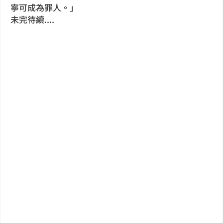
寧可成為罪人。」
未完待續....