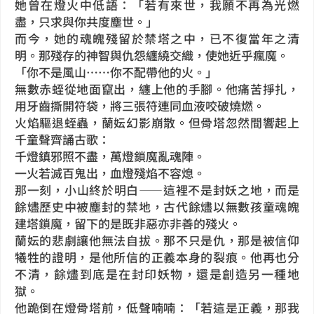
她曾在燈火中低語：「若有來世，我願不再為光燃
盡，只求與你共度塵世。」
而今，她的魂魄殘留於禁塔之中，已不復當年之清
明。那殘存的神智與仇怨纏繞交織，使她近乎瘋魔。
「你不是風山……你不配帶他的火。」
無數赤蛭從地面竄出，纏上他的手腳。他痛苦掙扎，
用牙齒撕開符袋，將三張符連同血液咬破燒燃。
火焰驅退蛭蟲，蘭妘幻影崩散。但骨塔忽然間響起上
千童聲齊誦古歌：
千燈鎮邪照不盡，萬燈鎖魔亂魂陣。
一火若滅百鬼出，血燈殘焰不容熄。
那一刻，小山終於明白——這裡不是封妖之地，而是
餘燼歷史中被塵封的禁地，古代餘燼以無數孩童魂魄
建塔鎖魔，留下的是既非惡亦非善的殘火。
蘭妘的悲劇讓他無法自拔。那不只是仇，那是被信仰
犧牲的證明，是他所信的正義本身的裂痕。他再也分
不清，餘燼到底是在封印妖物，還是創造另一種地
獄。
他跪倒在燈骨塔前，低聲喃喃：「若這是正義，那我