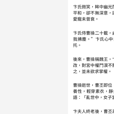
卞氏微笑，眸中幽光
平和，卻不無深意，
愛寵未曾衰。
卞氏侍曹操二十載，
我拂塵。”卞氏心中
托。
後來，曹操稱魏王，
改，對宮中權鬥漠不
之，並未欲求掌權。
曹操逝世，曹丕即位
養性，輕穿素衣，靜
語：「亂世中，女子
卞夫人終老後，曹丕