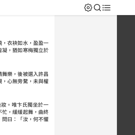
飛，衣袂如水，盈盈一
皆凝，猶如寒梅獨立於
精舞樂，後被選入許昌
觀，心無旁騖，未與權
艷妝。唯卞氏獨坐於一
不忙，緩緩起舞，曲終
，問曰：「汝，何不懼