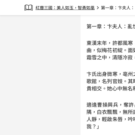
紅塵三國：美人如玉，智勇如凰
第一章：卞夫人：
chevron_right
第一章：卞夫人：亂
東漢末年，許都風寒
曲，似梅花初綻。面
霜雪之中，清隱冷寂
卞氏出身微寒，亳州
歌館，名列官妓。其
貴相交。她心中無名
適逢曹操興兵，奪許
隅，白衣飄飄，無所
人靜，輕啟朱唇，吟
我？」