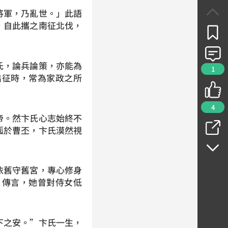
將軍，乃亂世。」此語
，自此攜之南征北伐，
氏，論兵論策，亦能為
1
出征時，常為家政之所
4
帝。然卞氏心志始終不
孤於曹丕，卞氏漠然視
依舊守舊宮，專心修身
。傳言，她曾對侍女低
下之安。”卞氏一生，