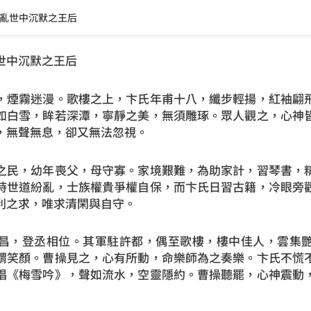
亂世中沉默之王后
世中沉默之王后
，煙霧迷漫。歌樓之上，卞氏年甫十八，纖步輕揚，紅袖翩
如白雪，眸若深潭，寧靜之美，無須雕琢。眾人觀之，心神
，無聲無息，卻又無法忽視。
之民，幼年喪父，母守寡。家境艱難，為助家計，習琴書，
時世道紛亂，士族權貴爭權自保，而卞氏日習古籍，冷眼旁
利之求，唯求清閑與自守。
昌，登丞相位。其軍駐許都，偶至歌樓，樓中佳人，雲集
謂笑顏。曹操見之，心有所動，命樂師為之奏樂。卞氏不慌
唱《梅雪吟》，聲如流水，空靈隱約。曹操聽罷，心神震動