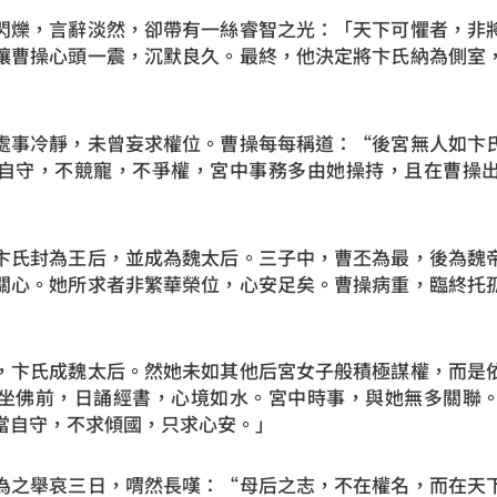
閃爍，言辭淡然，卻帶有一絲睿智之光：「天下可懼者，非
讓曹操心頭一震，沉默良久。最終，他決定將卞氏納為側室
處事冷靜，未曾妄求權位。曹操每每稱道：“後宮無人如卞
自守，不競寵，不爭權，宮中事務多由她操持，且在曹操
卞氏封為王后，並成為魏太后。三子中，曹丕為最，後為魏
關心。她所求者非繁華榮位，心安足矣。曹操病重，臨終托
，卞氏成魏太后。然她未如其他后宮女子般積極謀權，而是
坐佛前，日誦經書，心境如水。宮中時事，與她無多關聯
當自守，不求傾國，只求心安。」
為之舉哀三日，喟然長嘆：“母后之志，不在權名，而在天