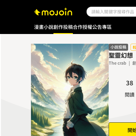
0
1
漫畫
小說
創作投稿
合作授權
公告專區
2
3
4
小說投稿
聖靈幻想
0
5
The crab
|
1
6
2
7
3
8
4
9
閱讀
5
6
7
8
開