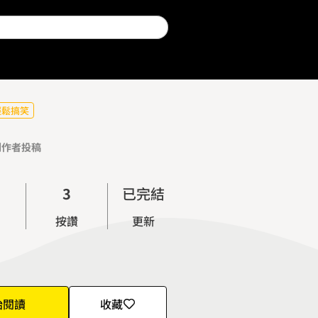
輕鬆搞笑
0
創作者投稿
1
2
3
已完結
4
按讚
更新
5
6
7
8
始閱讀
收藏