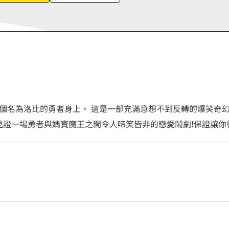
9
個名為洛比的勇者身上。 這是一部充滿意想不到反轉的爆笑奇
見證一場勇者與媽寶魔王之間令人啼笑皆非的戀愛鬧劇!保證讓你