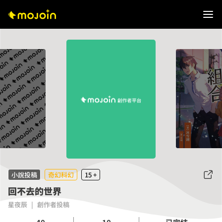
小說投稿
奇幻科幻
15 +
回不去的世界
星夜辰
|
創作者投稿