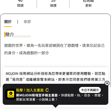
40
10
已完結
閱讀
按讚
更新
關於
|
章節
簡介
遊戲的世界，做為一名玩家卻被困在了遊戲哩，逐漸忘記自己
的身分，成為遊戲的一部分
MOJOIN
採用網站分析技術為您帶來更優質的使用體驗，若您點
作者
選 "我同意" 或繼續瀏覽本網站，即表示您同意我們使用第三方
Cookie，欲瞭解更多資訊請見
隱私權政策
。
星夜辰
點擊
加入主畫面
今日不再顯示
將MOJOIN新增至手機主畫面，
快速點開，BL、
百合
、戀愛，
我同意
開始閱讀
收藏
原創台灣漫畫、小說線上看！
Hashtag