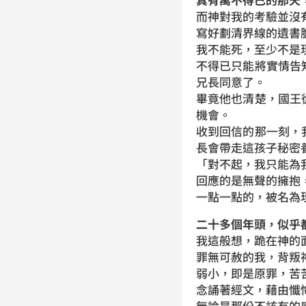
而神對我的考驗並沒
寫好劃清界線的遺書
我不能死，至少不是
不得已只能將實情告
兄長同意了。
畢竟他也清楚，國王
機會。
收到回信的那一刻，
長會帶走這孩子秘密
「對不起，我只能為
回應的是無聲的擁抱
一點一點的，被名為
二十多個年頭，似乎
我這般想，跪在神的
罪無可赦的我，背叛
弱小，即是原罪，苦
念誦著經文，藉由懺
無論是那份不該有的