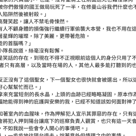
被你們傲慢的國王做局玩死了一半，在修曼山谷我們什麼也
入陷阱然後被射殺。」
高聲笑起，讓人不禁毛骨悚然。
有人不顧身體的損傷強行繼續行軍偷襲大本營，我也不用在
著星輝的璀璨，除了美麗，更帶著危險。
徒的首腦嗎？」
小隊長說道，絲毫沒有鬆懈。
是笑話的存在，到現在不得不正視眼前這個人的身分只用了
者只有高層，以及當時在場的人，其他人最多能打聽到的
反正沒有了這個聖女，下一個聖女也很快就會被選出，所以
好心幫幫忙而已。」
拿來充當短劍的長水晶，上頭的血跡已經略略凝固，原本作
福她能得到神的庇護與安樂的我，已經不知道該如何面對神
和著室內的血腥味，作為押解犯人宣示其罪惡的存在，只有
會將犯人押到陽台讓底下的巡察負責人觀賞，也只有這一天
，不如我說一些會令人開心的事情吧。」
人，一步步地往陽台退去，說著意外但情理之中的事情。