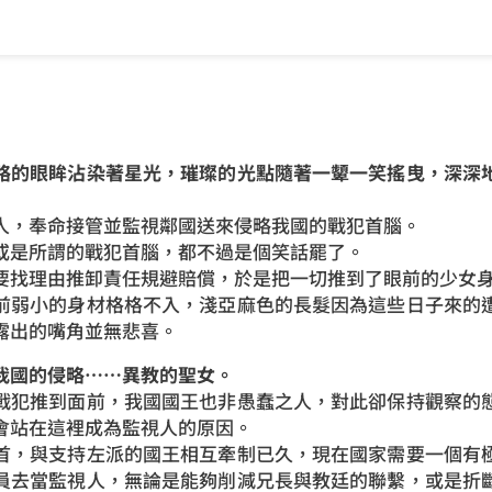
略的眼眸沾染著星光，璀璨的光點隨著一顰一笑搖曳，深深
人，奉命接管並監視鄰國送來侵略我國的戰犯首腦。
或是所謂的戰犯首腦，都不過是個笑話罷了。
要找理由推卸責任規避賠償，於是把一切推到了眼前的少女
前弱小的身材格格不入，淺亞麻色的長髮因為這些日子來的
露出的嘴角並無悲喜。
我國的侵略……異教的聖女。
戰犯推到面前，我國國王也非愚蠢之人，對此卻保持觀察的
會站在這裡成為監視人的原因。
首，與支持左派的國王相互牽制已久，現在國家需要一個有
員去當監視人，無論是能夠削減兄長與教廷的聯繫，或是折