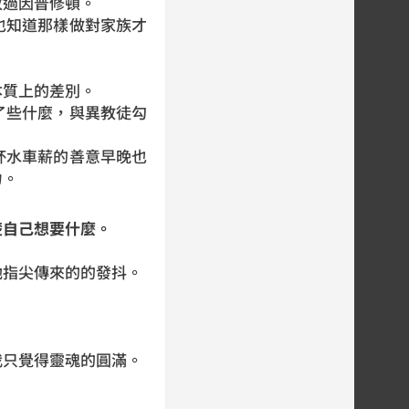
放過因普修頓。
也知道那樣做對家族才
本質上的差別。
了些什麼，與異教徒勾
杯水車薪的善意早晚也
力。
楚自己想要什麼。
她指尖傳來的的發抖。
我只覺得靈魂的圓滿。