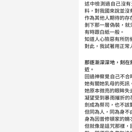
述中檢測過自己沒有
料，對我國來說並沒
作為其他人期待的存
剝下那一層偽裝，就
有時跟白紙一般。
知道人心險惡有所防
對此，我試著用正常
那逐漸深深地，刻在
近。
回過神察覺自己不合
她有關她乳母的死訊
她原本微亮的眼眸失
凝望受到暴雨摧折的
劍成為祭司，也不該
但同為人，同為身不
身為因普修頓家的嫡
但就像是詛咒那樣，