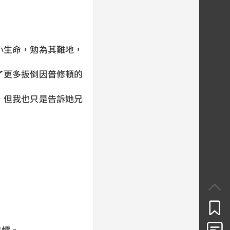
小生命，勉為其難地，
了更多扳倒因普修頓的
，但我也只是告訴她兄
怯懦。