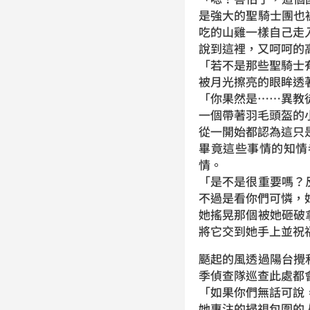
是強大的聖騎士團也
吃的山雞一樣自己走
說到這裡，又呵呵的
「若不是那些聖騎士
被月光擦亮的眼眸透
「你果然是……異教
一個帶著羽毛頭盔的
從一開始都認為這只
畢竟這些事情的知情
情。
「是不是很重要嗎？
不過是看你們可憐，
她搖晃那個被她砸破
將它交到她手上並祝
颳起的風透過陽台攪
季偵查隊巡查此處都
「如果你們無話可說
她專注的掃視包圍的