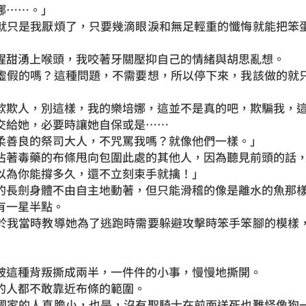
娜……。」
就只是我厭煩了，只要幾滴眼淚和無足輕重的懺悔就能把笨
」
腥甜湧上喉頭，我咬著牙關壓抑自己的情緒與胡思亂想。
虛假的嗎？這種問題，不需要想，所以停下來，我該做的就
欺欺人，別這樣，我的樂培娜，這並不是真的吧，欺騙我，
交給她，必要時讓她自保或是……
柔善良的祭司大人，不咒罵我嗎？就像他們一樣。」
沾著毒藥的布條甩向包圍此處的其他人，因為聽見前頭的話
以為你能撐多久，還不立刻束手就擒！」
的長劍身體不由自主地動著，但只能滑稽的像是離水的魚那
有一星半點。
於我當時教導她為了逃跑時需要躲避攻擊時笨手笨腳的模樣
被這種背叛撕成兩半，一件件的小事，慢慢地撕開。
的人都不敢靠近布條的範圍。
國家的人真膽小，也是，沒有聖騎士在前面送死也難怪像狗