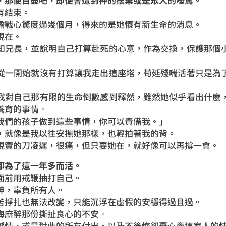
有結束。
膽戰心驚度過幾個月，得來的是她懷有新生命的消息。
現在。
知兄長，並說明自己打算赴死的心意，作為交換，保護那個
從一開始就沒有打算讓我走出這座塔，苟延殘喘活著只是為
我對自己那有限的生命倒數感到釋然，雖然她似乎看出什麼
養育的事情。
我們的孩子做到這些事情，你可以責備我。」
，就像是我以往安撫她那樣，也輕拍著我的背。
現實的刀凌遲，很痛，但只要她在，就好像可以再撐一會。
都為了這一年多而活。
面前用戒鞭抽打自己。
神，辜負所有人。
苦掙扎也無法改變，只能沉浮在虛假的安穩得過且過。
悔麻醉那份撕扯良心的不安。
感情，或是對此的所有付出，以及不後悔卻憂心牽連家人的