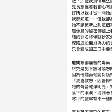
敵，即便我負傷無法
兄長想護著我卻心有
好所以我才從一開始
我都知道……但我卻
她不該被牽扯到這個
魔像鳥的秘密傳信上
結的罪名將伴隨抄家
深陷這股無能為力的
只會變成國王口中要
能夠忘卻痛苦的毒藥
終究是犯下無可饒恕
因為僭越而鬆開保護
「我喜歡您，因普修
她的聲音乾淨明亮，
落下的眼淚，混雜著
寒冷的監牢有不一樣
真有萬不得已的那天