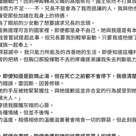
繼續戰鬥，回到神殿轉為文職的高階祭司，國王依然不打算
餘而力不足……不，兄長不是會為了我而退讓的人，我與他
接受那些加諸在我身上的待遇。
為了眼前的少女動了想要請求兄長的念頭。
毫無道理可言的國家裡，即便都是身不由己，她與我還是有
我曾嘗試提起此事，但兄長要我別輕舉妄動，只要我或他做
滅族一起奉上。
罪惡感中，我只能力所能及的改善她的生活，即便知道這種
脅的把柄，但胸口那股揮散不去的疼痛逐漸讓我失去判斷能
，即便知道是飲鴆止渴，但在死亡之前都不會停下，我很清
的錯誤，雷因斯．因普修頓。
她的手反被她緊緊握住，與她道歉這並非合宜的行為感受到
頓大人。」
穿透我朦朧灰暗的心扉。
各種情緒，但並不後悔。
的溫度，相偎相依的溫暖滋養著會啃食一切的罪惡，但此刻
，那便自盡吧，即便會遭到神的捨棄或是眾人的唾罵。