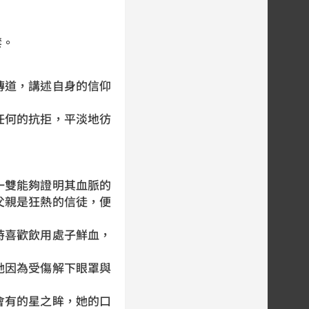
禁。
傳道，講述自身的信仰
任何的抗拒，平淡地彷
。
一雙能夠證明其血脈的
父親是狂熱的信徒，便
時喜歡飲用處子鮮血，
她因為受傷解下眼罩與
會有的星之眸，她的口