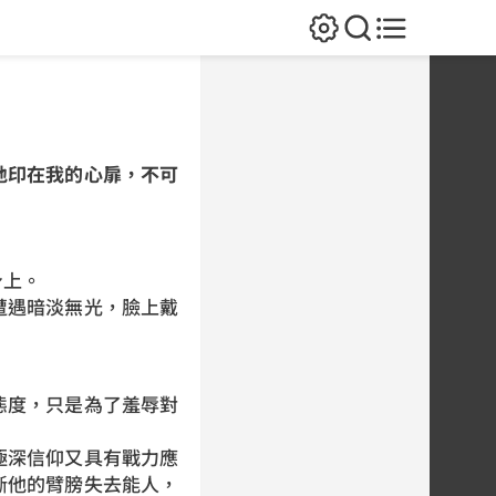
地印在我的心扉，不可
身上。
遭遇暗淡無光，臉上戴
態度，只是為了羞辱對
極深信仰又具有戰力應
斷他的臂膀失去能人，