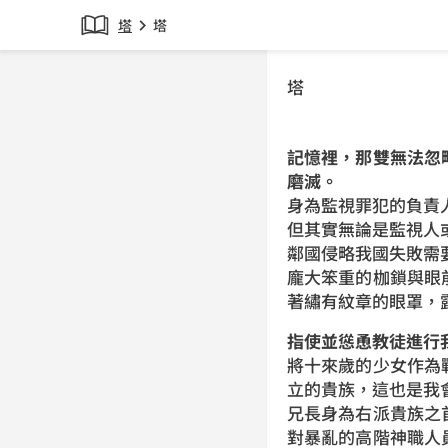
塔
塔
chevron_right
塔
記憶裡，那雙無法忽
磨滅。
身為監視罪犯的負責
但其實無論是監視人
鄰國侵略我國失敗需
龐大笨重的枷鎖與眼
著繡有紋章的眼罩，
指使並慫恿教徒進行
將十來歲的少女作為
立的貴族，這也是我
兄長身為右派貴族之
對暴亂的高階神職人