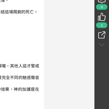
0
終結這場鬧劇的死亡。
1
喉嚨，其他人這才警戒
質完全不同的魅惑聲音
神捨棄，神的加護還在