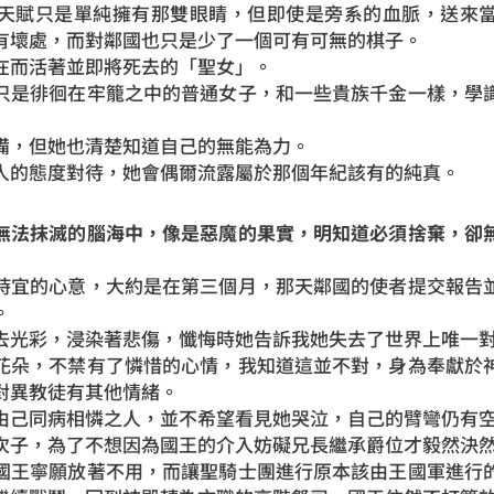
天賦只是單純擁有那雙眼睛，但即使是旁系的血脈，送來
有壞處，而對鄰國也只是少了一個可有可無的棋子。
在而活著並即將死去的「聖女」。
只是徘徊在牢籠之中的普通女子，和一些貴族千金一樣，學
備，但她也清楚知道自己的無能為力。
人的態度對待，她會偶爾流露屬於那個年紀該有的純真。
無法抹滅的腦海中，像是惡魔的果實，明知道必須捨棄，卻
時宜的心意，大約是在第三個月，那天鄰國的使者提交報告
。
去光彩，浸染著悲傷，懺悔時她告訴我她失去了世界上唯一
花朵，不禁有了憐惜的心情，我知道這並不對，身為奉獻於
對異教徒有其他情緒。
由己同病相憐之人，並不希望看見她哭泣，自己的臂彎仍有
次子，為了不想因為國王的介入妨礙兄長繼承爵位才毅然決
國王寧願放著不用，而讓聖騎士團進行原本該由王國軍進行