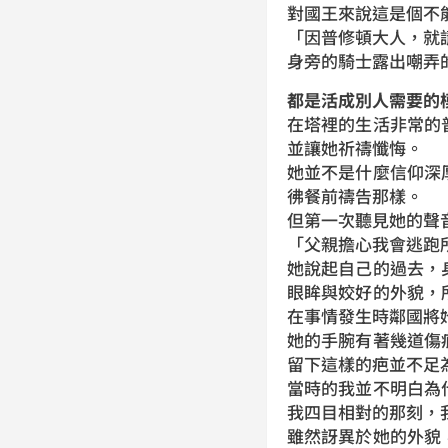
對國王來說這是個不
「因普修頓大人，就
身旁的騎士露出嘲弄
都是活成別人需要的
在塔裡的生活非常的
並讓她祈禱懺悔。
她並不是什麼信仰深
彿餐前禱告那樣。
但第一次聽見她的聲
「父親擔心我會逃跑
她說起自己的過去，
眼眸與姣好的外貌，
在事情發生時鄰國將
她的手腕有著幾道傷
留下這樣的疤並不足
當時的我並不明白為
我四目相對的那刻，
雖然訝異於她的外貌