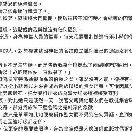
能錯過的絕佳機會。
請您依命履行職責了。」
的微笑，隨後將大門關閉，開啟這段不知何時才會結束的囚
模樣，這點或許我與她沒有任何區別。
普通，身為神職人員的職責，每天我需要對她進行兩小時的
厚的人，對於複述我國神祇的名諱或是懺悔自己的過錯沒有
音並不是這些話，而是告訴我為什麼她戴了兩副腳銬的原因
所以十歲的時候便一直戴著了。」
身為皇室旁係遠親血脈的伯爵之女，雖然沒有才能，卻擁有
所以從小就是以未來會成為貴族聯姻的貴女培養，可惜因其
她雙親殺死，把女兒推出來成為聖女送來這裡接受審判。
痕，對此她只是淡然一笑，說著父親與他朋友們在教徒集會
為奇，部分貴族私下還會稱之是純淨的象徵。
什麼只是單單如此她便被稱作聖女而不受到任何質疑，直到
我甚至連呼吸都忘卻。
，但更多的是那雙眼眸，身為皇室或是大魔法師血脈才偶爾