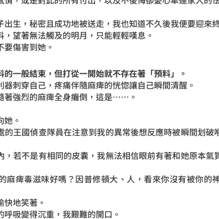
子出生，秘密且成功地被送走，我也知道不久後我便要迎來
抖，望著無法觸及的明月，只能輕輕嘆息。
不要傷害到她。
料的一般結束，但打從一開始就不存在著「預料」。
利器刺穿自己，疼痛伴隨麻痺的恍惚讓自己瞬間清醒。
隨著強烈的麻痺全身癱倒，這是……。
向她。
處的王國偵查隊員在注意到我的異常後想反應時被瞬間划破
內，若不是有相同的皮囊，我無法相信眼前有著和她原本氣
的麻痺毒滋味好嗎？因普修頓大、人，看來你沒有被你的
愉快地笑著。
的呼吸變得沉重，我艱難的開口。