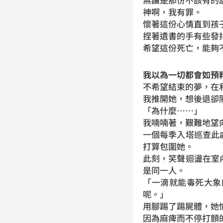
神啊，我有罪。
懷著這份心情直到孩
捏著遺書的手有些發
希望這份死亡，能夠
我以為一切都會如預
不希望結束的夢，在
我推開她，想後退卻
「為什麼……」
我喃喃著，艱難地望
一個每季入塔巡查此
打算包圍她。
此刻，笑聲迴盪在室
是同一人。
「一滴就能毒死大象
呢。」
用腳踢了踢屍體，她
因為麻痺而不停打顫