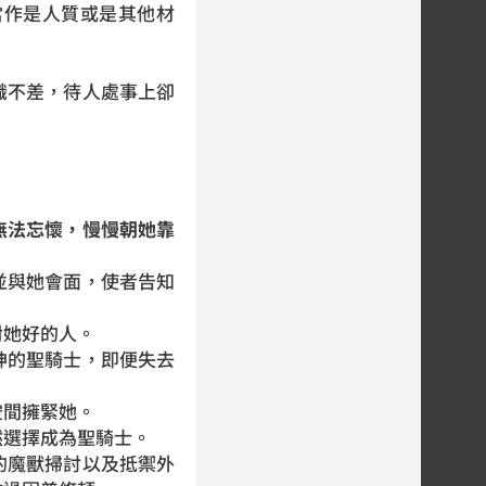
當作是人質或是其他材
識不差，待人處事上卻
無法忘懷，慢慢朝她靠
並與她會面，使者告知
對她好的人。
神的聖騎士，即便失去
空間擁緊她。
然選擇成為聖騎士。
的魔獸掃討以及抵禦外