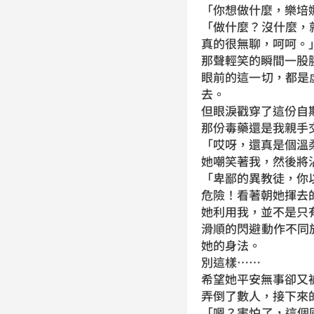
「你想做什麼，樂培
「做什麼？沒什麼，
真的很無聊，呵呵。
那聲輕笑的瞬間一股
眼前的這一切，都是
去。
但眼淚戳穿了這份自
那份毒藥還是我親手
「哎呀，還真是個溫
她嘲笑著我，然後將
「卑鄙的異教徒，你
危險！看著朝她揮去
她利用我，並不是只
滑順的閃避動作不同
她的身法。
別這樣……
希望她平安無事卻又
弄倒了數人，接下來
「嗯？害怕了，這個