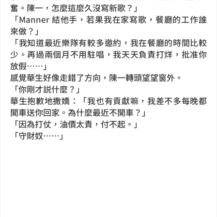
奮。陳一，怎麼這麼久沒寫新歌？」
「Manner 結他手，若果我在家寫歌，餐廳的工作誰
來做？」
「我知道最近樂隊有較多邀約，我在餐廳的時間比較
少。再過兩個月不用駐唱，我天天負責打烊，批准你
放假⋯⋯」
感覺華生好像走錯了方向，陳一轉頭望望窗外。
「你剛才説什麼？」
華生抱歉地撒嬌：「我也有貢獻嘛，我差不多每晚都
開車送你回家。為什麼最近不開車？」
「因為打仗，油價太貴，付不起。」
「守財奴⋯⋯」