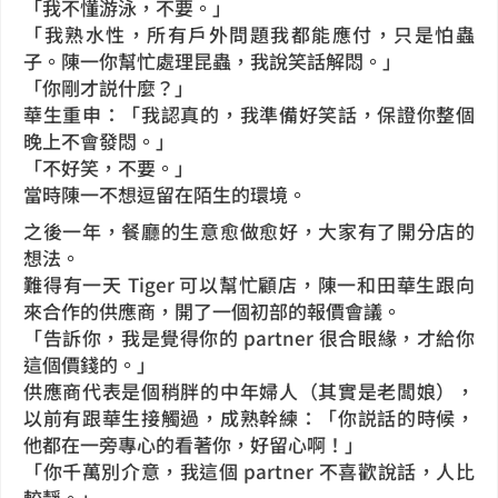
「我不懂游泳，不要。」
「我熟水性，所有戶外問題我都能應付，只是怕蟲
子。陳一你幫忙處理昆蟲，我說笑話解悶。」
「你剛才説什麼？」
華生重申：「我認真的，我準備好笑話，保證你整個
晚上不會發悶。」
「不好笑，不要。」
當時陳一不想逗留在陌生的環境。
之後一年，餐廳的生意愈做愈好，大家有了開分店的
想法。
難得有一天 Tiger 可以幫忙顧店，陳一和田華生跟向
來合作的供應商，開了一個初部的報價會議。
「告訴你，我是覺得你的 partner 很合眼緣，才給你
這個價錢的。」
供應商代表是個稍胖的中年婦人（其實是老闆娘），
以前有跟華生接觸過，成熟幹練：「你説話的時候，
他都在一旁專心的看著你，好留心啊！」
「你千萬別介意，我這個 partner 不喜歡說話，人比
較靜。」