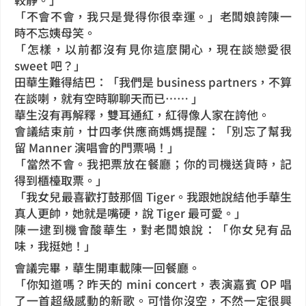
「不會不會，我只是覺得你很幸運。」老闆娘誇陳一
時不忘姨母笑。
「怎樣，以前都沒有見你這麼開心，現在談戀愛很
sweet 吧？」
田華生難得結巴：「我們是 business partners，不算
在談喇，就有空時聊聊天而已⋯⋯ 」
華生沒有再解釋，雙耳通紅，紅得像人家在誇他。
會議結束前，廿四孝供應商媽媽提醒：「別忘了幫我
留 Manner 演唱會的門票喎！」
「當然不會。我把票放在餐廳；你的司機送貨時，記
得到櫃檯取票。」
「我女兒最喜歡打鼓那個 Tiger。我跟她說結他手華生
真人更帥，她就是嘴硬，說 Tiger 最可愛。」
陳一逮到機會酸華生，對老闆娘說：「你女兒有品
味，我挺她！」
會議完畢，華生開車載陳一回餐廳。
「你知道嗎？昨天的 mini concert，表演嘉賓 OP 唱
了一首超級感動的新歌。可惜你沒空，不然一定很興