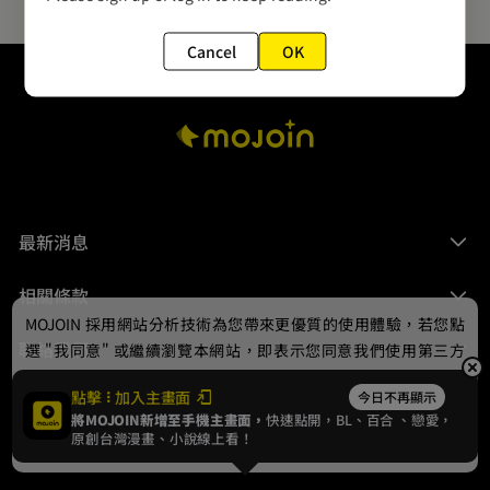
Cancel
OK
最新消息
相關條款
MOJOIN
採用網站分析技術為您帶來更優質的使用體驗，若您點
聯絡我們
選 "我同意" 或繼續瀏覽本網站，即表示您同意我們使用第三方
Cookie，欲瞭解更多資訊請見
隱私權政策
。
點擊
加入主畫面
今日不再顯示
將MOJOIN新增至手機主畫面，
快速點開，BL、
百合
、戀愛，
我同意
原創台灣漫畫、小說線上看！
© 2024 gamania Digital Entertainment Co., Ltd.