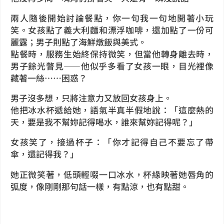
兩人隨後開始討論餐點，你一句我一句地開著小玩
笑。女孩點了義大利麵和漂浮咖啡，還加點了一份可
麗露；男子則點了海鮮燉飯與美式。
點餐時，服務生始終保持微笑，但當他轉身離去時，
男子餘光瞥見——他似乎多看了女孩一眼，目光裡像
藏著一絲……困惑？
男子沒多想，只將注意力又放回女孩身上。
他把冰水杯遞給她，語氣半真半假地說：「這麼熱的
天，要是我不幫妳記得喝水，誰來幫妳記得呢？」
女孩笑了，接過杯子：「你才記得自己不要忘了帶
傘，還記得我？」
她正微笑著，低頭輕啜一口冰水，杯緣映著她唇角的
弧度，像剛剛那句話一樣，有點涼，也有點甜。