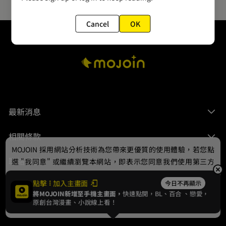
Cancel
OK
最新消息
相關條款
MOJOIN
採用網站分析技術為您帶來更優質的使用體驗，若您點
聯絡我們
選 "我同意" 或繼續瀏覽本網站，即表示您同意我們使用第三方
Cookie，欲瞭解更多資訊請見
隱私權政策
。
點擊
加入主畫面
今日不再顯示
將MOJOIN新增至手機主畫面，
快速點開，BL、
百合
、戀愛，
我同意
原創台灣漫畫、小說線上看！
© 2024 gamania Digital Entertainment Co., Ltd.