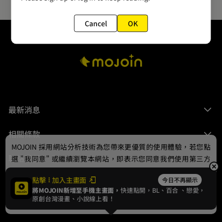
Cancel
OK
最新消息
相關條款
MOJOIN
採用網站分析技術為您帶來更優質的使用體驗，若您點
聯絡我們
選 "我同意" 或繼續瀏覽本網站，即表示您同意我們使用第三方
Cookie，欲瞭解更多資訊請見
隱私權政策
。
點擊
加入主畫面
今日不再顯示
將MOJOIN新增至手機主畫面，
快速點開，BL、
百合
、戀愛，
我同意
原創台灣漫畫、小說線上看！
© 2024 gamania Digital Entertainment Co., Ltd.