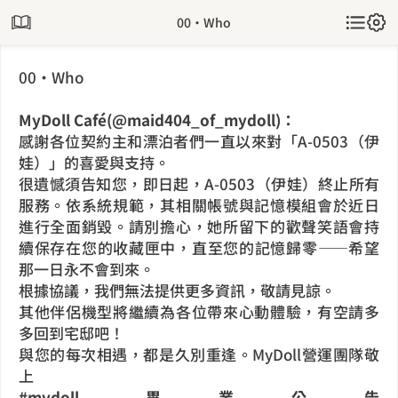
00‧Who
00‧Who
MyDoll Café(@maid404_of_mydoll)：
感謝各位契約主和漂泊者們一直以來對「A-0503（伊
娃）」的喜愛與支持。
很遺憾須告知您，即日起，A-0503（伊娃）終止所有
服務。依系統規範，其相關帳號與記憶模組會於近日
進行全面銷毀。請別擔心，她所留下的歡聲笑語會持
續保存在您的收藏匣中，直至您的記憶歸零——希望
那一日永不會到來。
根據協議，我們無法提供更多資訊，敬請見諒。
其他伴侶機型將繼續為各位帶來心動體驗，有空請多
多回到宅邸吧！
與您的每次相遇，都是久別重逢。
MyDoll營運團隊敬
上
#mydoll_畢業公告