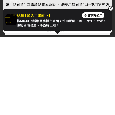
作者的話
選 "我同意" 或繼續瀏覽本網站，即表示您同意我們使用第三方
Cookie，欲瞭解更多資訊請見
隱私權政策
。
點擊
加入主畫面
今日不再顯示
下一章
將MOJOIN新增至手機主畫面，
快速點開，BL、
百合
、戀愛，
我同意
原創台灣漫畫、小說線上看！
01‧契約主
最新消息
相關條款