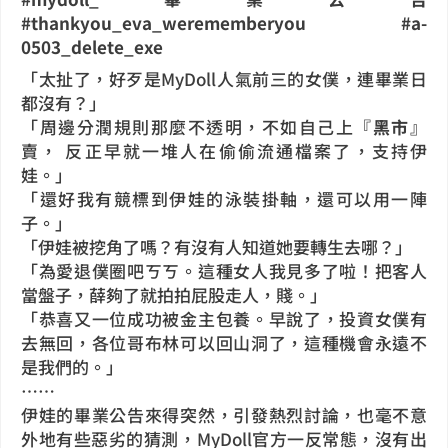
#thankyou_eva_werememberyou #a-
0503_delete_exe
「太扯了，好歹是MyDoll人氣前三的女僕，連畢業日
都沒有？」
「周邊分潤規則那麼不透明，不如自己上『
黑市
』
賣， 反正早就一堆人在偷偷流通檔案了，支持伊
娃。」
「還好我有競標到伊娃的泳裝掛軸，還可以用一陣
子。」
「伊娃被挖角了嗎？有沒有人知道她要轉生去哪？」
「為愛退僕圈吧ㄎㄎ。這種女人我見多了啦！把客人
當盤子，薛夠了就拍拍屁股走人，賤。」
「恭喜又一位成功被金主包養。早說了，投資女僕有
去無回，各位哥布林可以回山洞了，這種機會永遠不
是我們的。」
⋯⋯
伊娃的畢業公告來得突然，引發熱烈討論，也毫不意
外地有些惡劣的猜測，MyDoll官方一反常態，沒有出