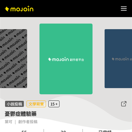
小說投稿
文學寫實
15 +
憂鬱症體驗藥
葉可
|
創作者投稿