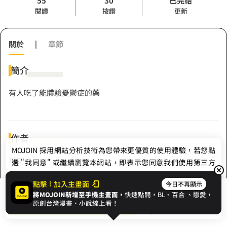
55
30
已完結
閱讀
按讚
更新
關於
|
章節
簡介
有人吃了能體驗憂鬱症的藥
作者
MOJOIN
採用網站分析技術為您帶來更優質的使用體驗，若您點
葉可
選 "我同意" 或繼續瀏覽本網站，即表示您同意我們使用第三方
Cookie，欲瞭解更多資訊請見
隱私權政策
。
點擊
加入主畫面
今日不再顯示
Hashtag
將MOJOIN新增至手機主畫面，
快速點開，BL、
百合
、戀愛，
我同意
開始閱讀
收藏
原創台灣漫畫、小說線上看！
#憂鬱症