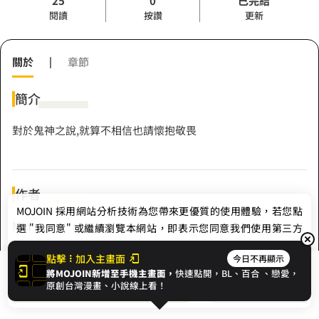
25
0
已完結
閱讀
按讚
更新
關於
|
章節
簡介
對於鬼神之說,就算不相信也請懷抱敬畏
作者
MOJOIN
採用網站分析技術為您帶來更優質的使用體驗，若您點
Min
選 "我同意" 或繼續瀏覽本網站，即表示您同意我們使用第三方
Cookie，欲瞭解更多資訊請見
隱私權政策
。
點擊
加入主畫面
今日不再顯示
Hashtag
將MOJOIN新增至手機主畫面，
快速點開，BL、
百合
、戀愛，
我同意
開始閱讀
收藏
原創台灣漫畫、小說線上看！
#佛寺
#蛇