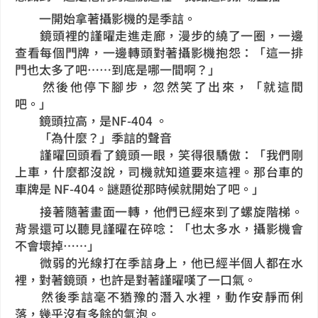
一開始拿著攝影機的是季誩。
鏡頭裡的謹曜走進走廊，漫步的繞了一圈，一邊
查看每個門牌，一邊轉頭對著攝影機抱怨：「這一排
門也太多了吧……到底是哪一間啊？」
然後他停下腳步，忽然笑了出來，「就這間
吧。」
鏡頭拉高，是NF-404 。
「為什麼？」季誩的聲音
謹曜回頭看了鏡頭一眼，笑得很驕傲：「我們剛
上車，什麼都沒說，司機就知道要來這裡。那台車的
車牌是 NF-404。謎題從那時候就開始了吧。」
接著隨著畫面一轉，他們已經來到了螺旋階梯。
背景還可以聽見謹曜在碎唸：「也太多水，攝影機會
不會壞掉……」
微弱的光線打在季誩身上，他已經半個人都在水
裡，對著鏡頭，也許是對著謹曜嘆了一口氣。
然後季誩毫不猶豫的潛入水裡，動作安靜而俐
落，幾乎沒有多餘的氣泡。