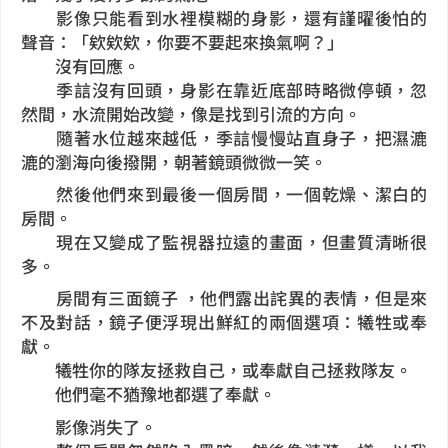
影像只能看到水裡模糊的身影，還有謹曜後怕的
聲音：「欸欸欸，你要不要起來換氣啊？」
沒有回應。
季誩沒有回頭，身影在靠近底部時略微停頓，忽
然間，水流開始改變，像是找到引流的方向。
隨著水位越來越低，季誩慢慢站直身子，把濕漉
漉的瀏海向後撥開，朝著鏡頭微微一笑。
然後他們來到最後一個房間，一個乾燥、潔白的
房間。
現在又變成了監視器拉遠的畫面，但畫質清晰很
多。
房間有三面鏡子 ，他們露出詫異的表情，但是來
不及對話，鏡子便浮現出鮮紅的兩個選項：犧牲或奉
獻。
犧牲你的隊友拯救自己，或奉獻自己拯救隊友。
他們毫不猶豫地都選了奉獻。
影像消失了。