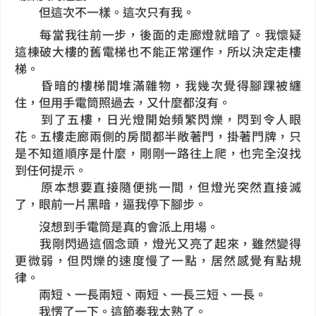
但這次不一樣。這次只有我。
每當我往前一步，後面的走廊燈就暗了。我懷疑
這棟破大樓的舊電梯也不能正常運作，所以決定走樓
梯。
昏暗的樓梯間堆滿雜物，我幾次覺得腳踝被纏
住，但用手電筒照過去，又什麼都沒有。
到了五樓，日光燈開始頻繁閃爍，閃到令人眼
花。五樓走廊兩側的房間都半敞著門，掛著門牌，只
是不知道順序是什麼，剛剛一路往上爬，也完全沒找
到任何提示。
原本想要直接隨便挑一間，但燈光突然直接滅
了，眼前一片黑暗，逼我停下腳步。
沒想到手電筒是真的會派上用場。
我剛閃過這個念頭，燈光又亮了起來，雖然變得
更微弱，但閃爍的速度慢了一點，居然感覺有點規
律。
兩短、一長兩短、兩短、一長三短、一長。
我愣了一下。這節奏我太熟了。