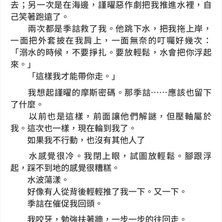
去；另一次是在海邊，謹曜惡作劇把我推進水裡，自
己笑著跑遠了。
兩次都是季誩救了我。他跳下水，把我拖上岸，
一面把外套披在我肩上，一面無奈的叮囑好幾次：
「溺水的時候，不要掙扎。要放輕鬆，水會把你浮起
來。」
「這樣我才能帶你走。」
我想起謹曜的摩斯密碼。那季誩……應該也留下
了什麼。
以前也是這樣，前面讓他們解謎，但壓軸屬於
我。這次也一樣，現在輪到我了。
如果我不行動，也沒有其他人了
水感覺很冷。我閉上眼，試圖放輕鬆。腳跟浮
起，踩不到地的感覺很糟糕。
水波蕩漾。
好像有人從背後輕輕推了我一下。又一下。
季誩在催促我回頭。
我咬牙，勉強扶著牆，一步一步的往回走。