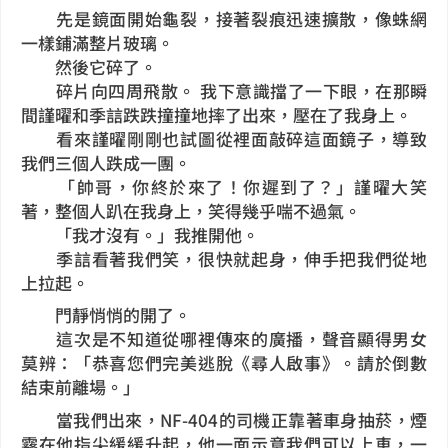
先是鏡面開始龜裂，接著裂痕迅速擴散，像蛛網
一樣鋪滿整片玻璃。
然後它碎了。
碎片向四周飛散。 我下意識擋了一下眼，在那瞬
間謹曜和季誩跌跌撞撞地摔了出來，壓在了我身上。
看來謹曜剛剛也試圖從裡面敲碎這面鏡子，導致
我們三個人跌成一團。
「帥哥，你終於來了！你遲到了？」謹曜大笑
著，整個人趴在我身上，笑得幾乎喘不過氣。
「我才沒有。」我推開他。
季誩看著我們笑，很快就起身，伸手把我們從地
上拉起。
門靜悄悄的開了。
這次是不知道從哪裡傳來的廣播，聲音顯得男女
莫辨：「恭喜您們完美逃脫《尋人啟事》。請於倒數
結束前離場。」
當我們出來，NF-404的司機正靠著車身抽菸，煙
霧在他指尖緩緩升起，他一面示意我們可以上車，一