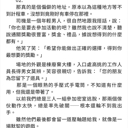
那真的是個偏僻的地址，原本以為這種地方等不
到計程車，沒想到竟剛好有車停在那裡。
司機是一個年輕男人，很自然地跟我搭話，說：
「你也是要去參加活動的吧？雖然我也說不清楚，聽
說通關獎勵很豐富，獎金、禮品，據說想得到的什麼
都有。」
他笑了笑：「希望你能做出正確的選擇，得到你
最想要的獎勵。」
場地的外觀是棟廢棄大樓，入口處高挑的工作人
員長得男女莫辨，笑容很親切，告訴我：「您的朋友
為您留下了道具。」
那是一個眼熟的手壓式手電筒，不知道有什麼
用，但我還是帶著了。
以前我們總是三人一組參加密室逃脫，那兩個傢
伙動作太快，總是率先破關——根本還輪不到我出
手。
雖然他們最後都會留一道壓軸題給我，就像是一
場默契的遊戲。