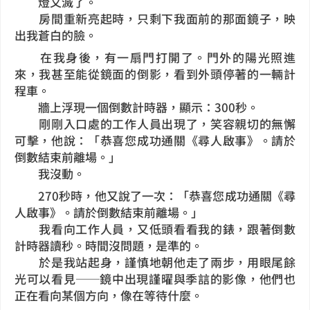
燈又滅了。
房間重新亮起時，只剩下我面前的那面鏡子，映
出我蒼白的臉。
在我身後，有一扇門打開了。門外的陽光照進
來，我甚至能從鏡面的倒影，看到外頭停著的一輛計
程車。
牆上浮現一個倒數計時器，顯示：300秒。
剛剛入口處的工作人員出現了，笑容親切的無懈
可擊，他說：「恭喜您成功通關《尋人啟事》。請於
倒數結束前離場。」
我沒動。
270秒時，他又說了一次：「恭喜您成功通關《尋
人啟事》。請於倒數結束前離場。」
我看向工作人員，又低頭看看我的錶，跟著倒數
計時器讀秒。時間沒問題，是準的。
於是我站起身，謹慎地朝他走了兩步，用眼尾餘
光可以看見──鏡中出現謹曜與季誩的影像，他們也
正在看向某個方向，像在等待什麼。