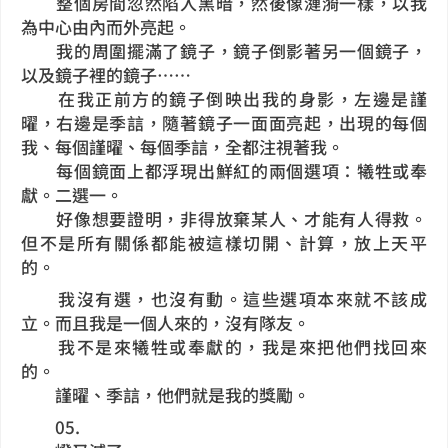
整個房間忽然陷入黑暗，然後像漣漪一樣，以我
為中心由內而外亮起。
我的周圍擺滿了鏡子，鏡子倒影著另一個鏡子，
以及鏡子裡的鏡子……
在我正前方的鏡子倒映出我的身影，左邊是謹
曜，右邊是季誩，隨著鏡子一面面亮起，出現的每個
我、每個謹曜、每個季誩，全都注視著我。
每個鏡面上都浮現出鮮紅的兩個選項：犧牲或奉
獻。二選一。
好像想要證明，非得放棄某人、才能有人得救。
但不是所有關係都能被這樣切開、計算，放上天平
的。
我沒有選，也沒有動。這些選項本來就不該成
立。而且我是一個人來的，沒有隊友。
我不是來犧牲或奉獻的，我是來把他們找回來
的。
謹曜、季誩，他們就是我的獎勵。
05.