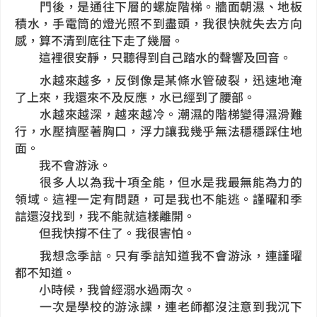
門後，是通往下層的螺旋階梯。牆面朝濕、地板
積水，手電筒的燈光照不到盡頭，我很快就失去方向
感，算不清到底往下走了幾層。
這裡很安靜，只聽得到自己踏水的聲響及回音。
水越來越多，反倒像是某條水管破裂，迅速地淹
了上來，我還來不及反應，水已經到了腰部。
水越來越深，越來越冷。潮濕的階梯變得濕滑難
行，水壓擠壓著胸口，浮力讓我幾乎無法穩穩踩住地
面。
我不會游泳。
很多人以為我十項全能，但水是我最無能為力的
領域。這裡一定有問題，可是我也不能逃。謹曜和季
誩還沒找到，我不能就這樣離開。
但我快撐不住了。我很害怕。
我想念季誩。只有季誩知道我不會游泳，連謹曜
都不知道。
小時候，我曾經溺水過兩次。
一次是學校的游泳課，連老師都沒注意到我沉下