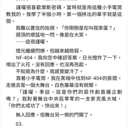
謹曜很喜歡摩斯密碼，當時就是用這種小手電筒
教我的。我學了半個小時，第一個拼出的單字就是這
個。
我難以置信的抬頭，「你剛剛是在叫我笨蛋？」
頭頂的燈猛地一閃，像是在大笑。
……這很謹曜。
燈光繼續閃爍，但越來越微弱。
NF-404，我向空中確認答案，日光燈炸了一下，
噴出了火花，沒有回應，也沒再亮起。
不知道為什麼，我感覺變冷了。
靠著小手電筒，我在黑暗中找到NF-404的房間。
走進去是一個大舞台，白色簾幕沒有掀開。
「謹曜、季誩，這是你們的惡作劇直播企劃
嗎？」我對著舞台中央孤零零的一支麥克風大喊，
「你們太成功了。快出來！」
無人回應。但舞台另一側的門開了。
03.