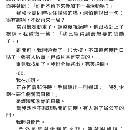
面笑著問：「你們不留下來參加下一場活動嗎？」
我和季誩同時捂住謹曜的嘴，深怕他說出一句：
很有趣啊，不然再來一局？
當司機發動車子，調整後視鏡時，他跟我對上了
視線。我微微一笑：「我已經得到最想要的獎勵
了。」
離開前，我回頭看了一眼大樓，不知道何時門口
貼了一張尋人啟事，但照片區是空白的。
畢竟我找到了。我們全員逃出。完美通關。
-00.
我在加班。
正在回覆郵件時，手機跳出一則通知：「特別企
劃～惡作劇驚喜直播！」
是謹曜和季誩的直播。
當我想也不想就點開的同時，有人敲了辦公室的
門。
我起身開門。
門外是拿著蛋糕的季誩，笑著跟我說：