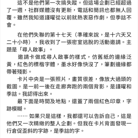
這不是他們第一次搞失蹤。但這場企劃已經超過
了一週，社群媒體沒有更新，電話和簡訊也都無人回
覆。雖然我知道謹曜從以前就熱衷惡作劇，但季誩不
會。
在他們失聯的第十七天（準確來說，是十六天又
二十小時），我收到了一張密室逃脫的活動邀請。主
題是「尋人啟事」。
邀請卡做成尋人啟事的樣式，仿舊紙的邊緣泛
黃，紅色的標楷字體，墨水好像快沒了，筆劃邊緣都
帶著殘影。
卡片中央是一張照片，畫質很差，像放大過頭的
截圖。是一前一後在走廊奔跑的兩個背影，是謹曜和
季誩。我認得出來。
最下面是時間及地點，還蓋了兩個紅色印章，字
跡模糊。
…… 如果只是這樣，我都還可以告訴自己，這是
他們又一次精緻的整人企劃。但我在卡片背面發現一
行倉促歪斜的字跡，是季誩的字。