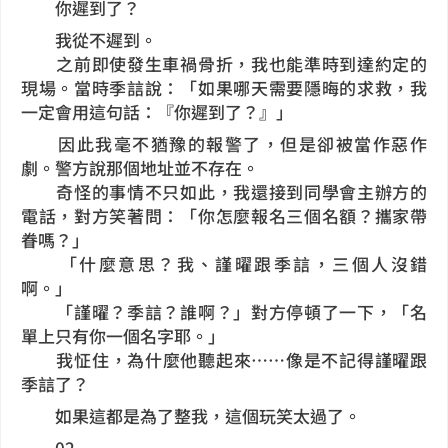
你遲到了？
我從不遲到。
之前即使發生車禍骨折，我也能準時到達約定的
現場。當時季誩說：「如果哪天需要隱晦的求救，我
一定會用這句話：『你遲到了？』」
因此我毫不猶豫的報警了，但是卻被當作惡作
劇。
警方說那個地址並不存在。
奇怪的事情不只如此，我還接到同學會主辦方的
電話，對方笑著問：「你怎麼報名三個名額？攜家帶
眷嗎？」
「什麼意思？我、謹曜跟季誩，三個人沒錯
啊。」
「謹曜？季誩？誰啊？」對方停頓了一下，「名
單上只有你一個名字耶。」
我怔住，為什麼他聽起來……像是不記得謹曜跟
季誩了？
如果這都是為了整我，這個玩笑太過了。
02.