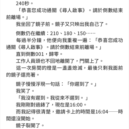
240秒。
「恭喜您成功通關《尋人啟事》。請於倒數結束
前離場。」
我坐回了鏡子前。鏡子又只映出我自己了。
倒數仍在繼續：210、180、150……
每過半分鐘，他便向我重複一遍：「恭喜您成功
通關《尋人啟事》。請於倒數結束前離場。」
直到倒數001，歸零。
工作人員頭也不回地離開了，門關上了。
這一次房間的燈是一盞盞熄滅，最後只剩我面前
的鏡子還亮著。
鏡子慢慢浮現一句話：「你遲到了。」
我笑了。
「我沒有遲到。我從來不遲到。 」
我剛剛對過錶了，現在是16:00。
而我記得很清楚，邀請卡上的時間是16:04──時
間還沒開始。
鏡子裂開了。