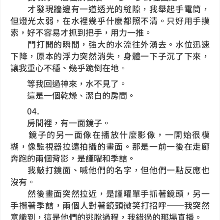
才發現牆邊有一道透光的縫隙，我舉起手電筒，
但燈光太弱，在水裡幾乎什麼都照不清。只好用手摸
索，好不容易才抓到把手，用力一推。
門打開的瞬間，強大的水流往外湧去。水位迅速
下降，原本的浮力突然消失，身體一下子沉了下來，
讓我重心不穩、幾乎跪倒在地。
等我回過神來，水不見了。
這是一個乾燥、潔白的房間。
04.
房間裡，有一面鏡子。
鏡子的另一面像在播放什麼影像，一開始很模
糊，像監視器拉遠拍攝的畫面。那是一前一後在走廊
奔跑的兩個背影，是謹曜和季誩。
我敲打鏡面、喊他們的名字，但他們一點反應也
沒有。
然後畫面突然拉近，是謹曜單手抓著鏡頭，另一
手攬著季誩，兩個人對著鏡頭微笑打招呼──我突然
意識到，這是他們的逃脫過程，我錯過的那場直播。