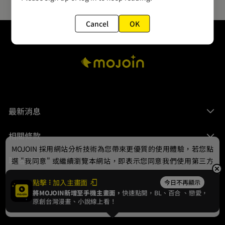
Cancel
OK
最新消息
相關條款
MOJOIN
採用網站分析技術為您帶來更優質的使用體驗，若您點
聯絡我們
選 "我同意" 或繼續瀏覽本網站，即表示您同意我們使用第三方
Cookie，欲瞭解更多資訊請見
隱私權政策
。
點擊
加入主畫面
今日不再顯示
將MOJOIN新增至手機主畫面，
快速點開，BL、
百合
、戀愛，
我同意
原創台灣漫畫、小說線上看！
© 2024 gamania Digital Entertainment Co., Ltd.