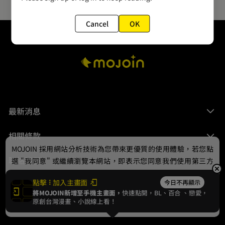
Cancel
OK
最新消息
相關條款
MOJOIN
採用網站分析技術為您帶來更優質的使用體驗，若您點
聯絡我們
選 "我同意" 或繼續瀏覽本網站，即表示您同意我們使用第三方
Cookie，欲瞭解更多資訊請見
隱私權政策
。
點擊
加入主畫面
今日不再顯示
將MOJOIN新增至手機主畫面，
快速點開，BL、
百合
、戀愛，
我同意
原創台灣漫畫、小說線上看！
© 2024 gamania Digital Entertainment Co., Ltd.