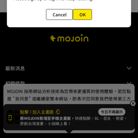
Cancel
OK
最新消息
相關條款
MOJOIN
採用網站分析技術為您帶來更優質的使用體驗，若您點
聯絡我們
選 "我同意" 或繼續瀏覽本網站，即表示您同意我們使用第三方
Cookie，欲瞭解更多資訊請見
隱私權政策
。
點擊
加入主畫面
今日不再顯示
將MOJOIN新增至手機主畫面，
快速點開，BL、
百合
、戀愛，
我同意
原創台灣漫畫、小說線上看！
© 2024 gamania Digital Entertainment Co., Ltd.