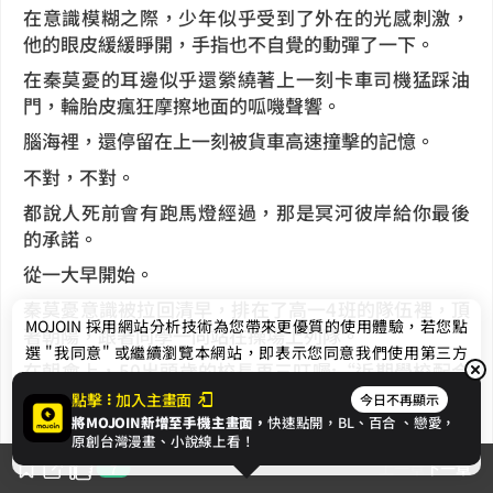
在意識模糊之際，少年似乎受到了外在的光感刺激，
他的眼皮緩緩睜開，手指也不自覺的動彈了一下。
在秦莫憂的耳邊似乎還縈繞著上一刻卡車司機猛踩油
門，輪胎皮瘋狂摩擦地面的呱嘰聲響。
腦海裡，還停留在上一刻被貨車高速撞擊的記憶。
不對，不對。
都說人死前會有跑馬燈經過，那是冥河彼岸給你最後
的承諾。
從一大早開始。
秦莫憂意識被拉回清早，排在了高一4班的隊伍裡，頂
MOJOIN
採用網站分析技術為您帶來更優質的使用體驗，若您點
著朝陽，跟著同學一同站在操場上列隊。
選 "我同意" 或繼續瀏覽本網站，即表示您同意我們使用第三方
在朝會上，50出頭歲的校長再三叮囑:“近期學校配合
Cookie，欲瞭解更多資訊請見
隱私權政策
。
政策，落時太陽能發電，會有施工人員在學校進行架
點擊
加入主畫面
今日不再顯示
設作業，請同學務必注意，不要靠近頂樓的施工現
將MOJOIN新增至手機主畫面，
快速點開，BL、
百合
、戀愛，
我同意
原創台灣漫畫、小說線上看！
場。”
上一章
下一章
7
「另外，再次重申，不要於夜間在校逗留，以免發生