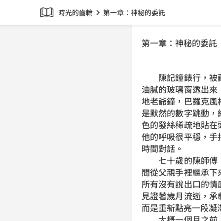
時光的齒輪
第一章：神秘的委託
chevron_right
第一章：神秘的委託
陳記鐘錶行，被藏
油膩的玻璃窗透出來
地老爺鐘，巴羅克風
是默然的數字跳動，
色的發絲稀疏地貼在
他的呼吸很平穩，手
時間對話。
七十歲的陳師傅，
間從父親手裡繼承下
所有沒有說出口的情
見證著歲月流逝，承
而是重新點亮一段凝
大概一個月之前，