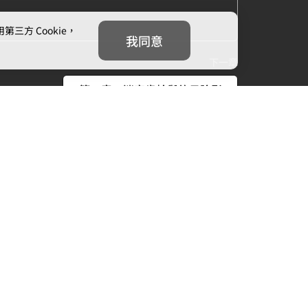
方 Cookie，
我同意
下一章
第二章：迷宮齒輪與往日陰影
我們
追蹤我們
信箱：
cs@mojoin.com
者平台客服信箱：
creator_cs@mojoin.com