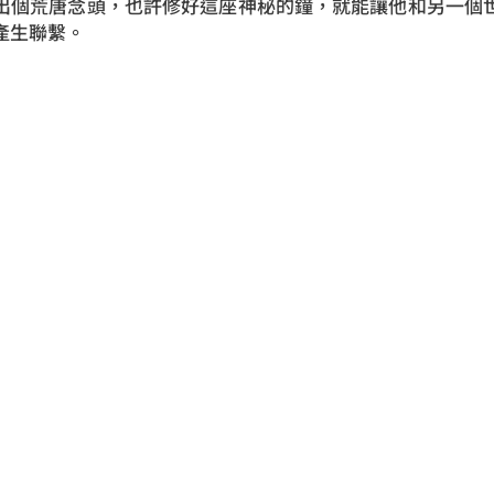
出個荒唐念頭，也許修好這座神秘的鐘，就能讓他和另一個
產生聯繫。