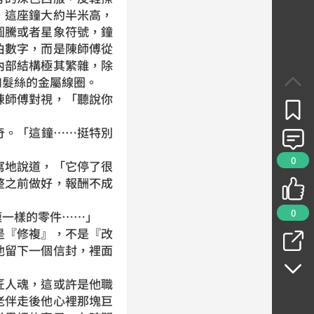
，這座鐘大約半米高，
圖騰或者星象符號，鐘
伯數字，而是陳師傅從
內部結構極其繁雜，除
如髮絲的金屬線圈。
師傅對視，「聽說你
。「這鐘……挺特別
0
地說道，「它停了很
整之前做好，報酬不成
0
一樣的零件……」
『修複』，不是『改
他留下一個信封，裡面
人魂，這或許是他職
老伴走後他心裡那塊巨