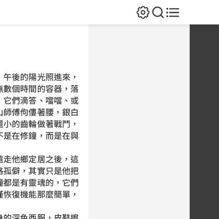
午後的陽光照進來，
無數個時間的容器，落
，它們滴答、噹噹、或
山師傅佝僂著腰，銀白
還小的齒輪做著戰鬥，
不是在修鐘，而是在與
走他鄉定居之後，這
格孤僻，其實只是他把
鐘都是有靈魂的，它們
僅恢復機能那麼簡單，
的深色西服，皮鞋擦