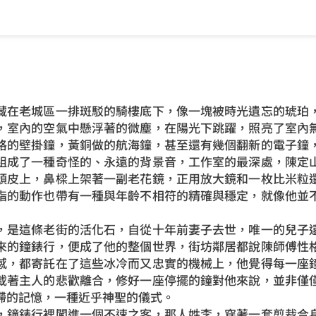
在老城區一排斑駁的騎樓底下，像一塊被時光遺忘的琥珀，
，室內的空氣中懸浮著的微塵，在陽光下跳躍，照亮了室內
格的壁掛鐘，黃銅做的航海鐘，甚至還有幾個翻新的電子鐘
組成了一種奇怪的、永遠的背景音，工作室的最深處，陳定
頭皮上，鼻樑上架著一副老花鏡，正用放大鏡和一枚比米粒
指的動作也帶有一種與年齡不相符的精確與穩定，就像他並
是這條老街的活化石，自從十年前妻子去世，唯一的兒子遠
來的鐘錶行，便成了他的整個世界，街坊鄰居都說陳師傅性
感，都寄託在了這些冰冷而又忠實的機械上，他覺得每一座
載著主人的悲歡離合，修好一座停擺的鐘對他來說，並非僅
滯的記憶，一種近乎神聖的儀式。
鐘錶行裡闖進一個不速之客，那人姓李，穿著一套剪裁合身