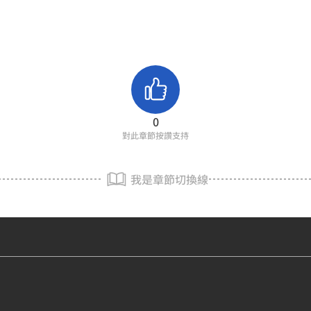
0
對此章節按讚支持
我是章節切換線