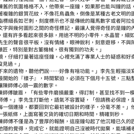
陳舊的氛圍格格不入，他帶來一座鐘，如果那也能叫鐘的話
著複雜的銀質花紋，不像花鳥蟲魚，倒像是某種古老文明的
指標細長如芒刺，刻度標示也不是傳統的羅馬數字或者阿拉
文字與幾何圖形之間的奇怪標記，最讓人覺得奇怪的是鐘的
，還有許多看起來很多餘，用途不明的小零件，水晶管，細
生的聲音很平板，沒有情緒，眼神銳利，刻意遊移，不與陳
錶匠，特別是對古董機械，很有獨到的功夫。」
，仔細打量著這座怪鐘，心裡充滿了專業人士的疑惑和好奇
沒見過。」
來的遺物，聽他們說……好像有啥功能。」李先生輕描淡寫
最開始的『樣子』，時間緊迫，必須在下個月十五號，三點
讓陳師傅心頭一震的數字。
傅皺眉，「有些零件磨損嚴重，得訂制，甚至找不到一模
傅。」李先生打斷他，語氣不容置疑，「但請務必保證，是
每一個連接，都要回到它最初被設計的樣子，分毫不差。」
一張紙條，上面寫著交貨的確切日期和時間，精確到秒。
師傅不僅是為了豐厚的報酬，這座鐘勾起了他沉睡已久的匠
他隱約覺得，完成它，就能證明自己沒被時代拋棄，能填補