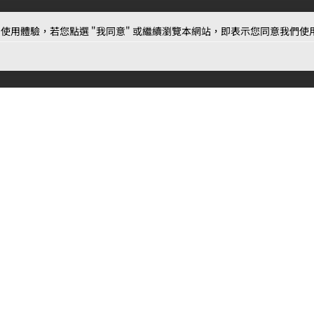
用體驗，若您點選 "我同意" 或繼續瀏覽本網站，即表示您同意我們使用第三
最新消息
相關條款
聯絡
公告
MOJOIN
使用服務條款
客服
活動
創作
相關新聞
作品推薦
常見問題