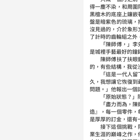
得一塵不染，和周圍
黑檀木的底座上鑲嵌
盤是暗紫色的琉璃，
沒見過的，介於象形
了計時的齒輪組之外
「陳師傅，」李先
是城裡手藝最好的鐘
陳師傅扶了扶眼鏡
的，有些結構，我從
「這是一代人留下
久，我想讓它恢復到
問題。」他報出一個
「原始狀態？」陳師
「盡力而為，陳師
造』，每一個零件，
是厚厚的訂金，還有
接下這個挑戰，陳
業生涯的巔峰之作，