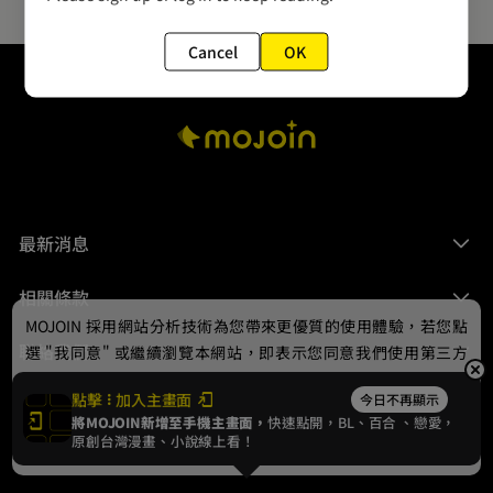
Cancel
OK
最新消息
相關條款
MOJOIN
採用網站分析技術為您帶來更優質的使用體驗，若您點
聯絡我們
選 "我同意" 或繼續瀏覽本網站，即表示您同意我們使用第三方
Cookie，欲瞭解更多資訊請見
隱私權政策
。
點擊
加入主畫面
今日不再顯示
將MOJOIN新增至手機主畫面，
快速點開，BL、
百合
、戀愛，
我同意
原創台灣漫畫、小說線上看！
© 2024 gamania Digital Entertainment Co., Ltd.