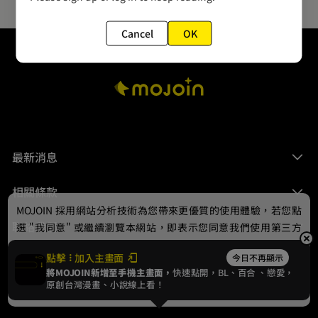
Cancel
OK
最新消息
相關條款
MOJOIN
採用網站分析技術為您帶來更優質的使用體驗，若您點
聯絡我們
選 "我同意" 或繼續瀏覽本網站，即表示您同意我們使用第三方
Cookie，欲瞭解更多資訊請見
隱私權政策
。
點擊
加入主畫面
今日不再顯示
將MOJOIN新增至手機主畫面，
快速點開，BL、
百合
、戀愛，
我同意
原創台灣漫畫、小說線上看！
© 2024 gamania Digital Entertainment Co., Ltd.