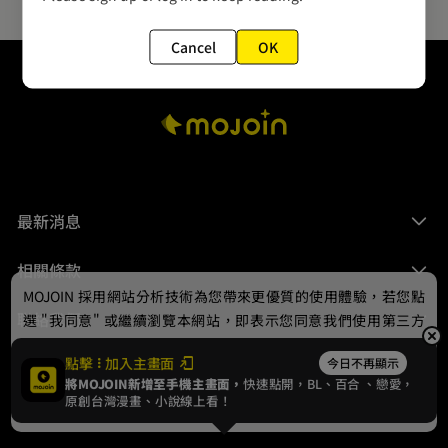
Cancel
OK
最新消息
相關條款
MOJOIN
採用網站分析技術為您帶來更優質的使用體驗，若您點
聯絡我們
選 "我同意" 或繼續瀏覽本網站，即表示您同意我們使用第三方
Cookie，欲瞭解更多資訊請見
隱私權政策
。
點擊
加入主畫面
今日不再顯示
將MOJOIN新增至手機主畫面，
快速點開，BL、
百合
、戀愛，
我同意
原創台灣漫畫、小說線上看！
© 2024 gamania Digital Entertainment Co., Ltd.