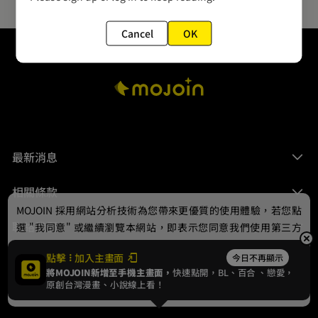
Cancel
OK
最新消息
相關條款
MOJOIN
採用網站分析技術為您帶來更優質的使用體驗，若您點
聯絡我們
選 "我同意" 或繼續瀏覽本網站，即表示您同意我們使用第三方
Cookie，欲瞭解更多資訊請見
隱私權政策
。
點擊
加入主畫面
今日不再顯示
將MOJOIN新增至手機主畫面，
快速點開，BL、
百合
、戀愛，
我同意
原創台灣漫畫、小說線上看！
© 2024 gamania Digital Entertainment Co., Ltd.