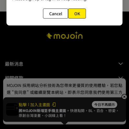
Cancel
OK
最新消息
相關條款
MOJOIN
採用網站分析技術為您帶來更優質的使用體驗，若您點
聯絡我們
選 "我同意" 或繼續瀏覽本網站，即表示您同意我們使用第三方
Cookie，欲瞭解更多資訊請見
隱私權政策
。
點擊
加入主畫面
今日不再顯示
將MOJOIN新增至手機主畫面，
快速點開，BL、
百合
、戀愛，
我同意
原創台灣漫畫、小說線上看！
© 2024 gamania Digital Entertainment Co., Ltd.