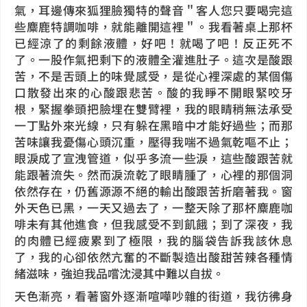
氣，耳邊傳來狐狸臉獨特的聲音＂客人您只要喝完這
些麋鹿特調咖啡，就能離開這裡＂。我看著桌上那杯
已經涼了的剩餘液體，好吧！就喝了吧！反正死不
了。一股作氣把剩下的液體全灌進肚子。這次是酸跟
苦，不是舌頭上的味覺感受，是從心裡深處的某個傷
口散發出來的心酸跟悲苦。酸的我睜不開眼緊咬牙
根，緊握拳頭把臉埋在雙臂裡，我的眼睛稍無法承受
一丁點外來光線，只有躲在黑暗中才能好過些；而那
苦味讓我憂傷心頭沉重，壓得我喘不過氣乾嘔不止；
眼淚成了宣洩管道，似乎多流一些淚，這些酸跟苦就
能跟著流失。然而淚流乾了眼睛腫了，心裡的那個洞
依然存在，仍舊源源不絕的輸出酸跟苦折磨著我。窗
外天色已黑，一天又過去了，一整天除了那杯麋鹿咖
啡未有其他進食，但我感受不到飢餓；到了深夜，我
的肉體已經疲累到了極限，我的腦袋告訴我該休息
了，我的心卻依然亢奮的不斷製造出酸甜苦辣各種情
緒滋味，強迫我品嚐沈浸其中難以自拔。
天色漸亮，看著窗外逐漸喧嘩吵雜的街道，我彷彿身