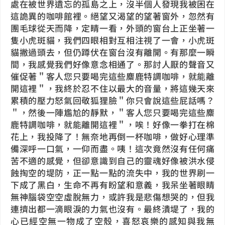
處在被世界遺忘的孤島之上，沒半個人發現我被困在
這詭異的咖啡館裡。絕望又渴望的望著窗外，忽然有
團毛球從天而降，定睛一看，外頭的窗台上正坐著一
隻小虎斑貓，我們四眼相對互相注視了一會，小虎斑
貓撇過頭去，但仍蹲伏在窗台沒有離開。有那麼一瞬
間，我感覺我們好像意念相通了。那討人厭的聲音又
催促著＂客人您只要喝完這些麋鹿特調咖啡，就能離
開這裡＂，我終於忍不住以最大的音量，將這幾天來
累積的壓力怒氣回敬狐狸臉＂你只會說這些屁話嗎？
＂，然後一陣尷尬的靜默，＂客人您只要喝完這些麋
鹿特調咖啡，就能離開這裡＂，唉！好像一拳打在棉
花上，我投降了！無奈地再倒一杯咖啡，做好心理準
備深呼一口氣，一仰而盡。咦！這次竟然沒有任何痛
苦不適的感覺，但卻意識到自己的靈魂好像被洪水侵
蝕掏空的堤防，正一點一點的流失中，我的世界刷一
下成了黑白，生命不再有盼望和意義，我呆坐著眼睛
無神腦袋空空虛脫無力，或許我是悲傷想哭的，但我
連擠出都一滴眼淚的力氣也沒有。最終潰堤了，我的
心已經空無一物成了空殼，喜怒哀樂的感知與我無