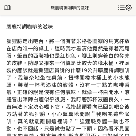
麋鹿特調咖啡的滋味
麋鹿特調咖啡的滋味
狐狸臉走出吧台，將一個有著米格魯圖案的馬克杯放
在店內唯一的桌上，這時我才看清他竟然是穿着燕尾
服，筆直的西裝褲也是紅棕色，腳上則穿着白的發亮
的皮鞋，隨即又推來一個算是比較大的橡木桶，裡頭
裝的應該就是狐狸店員說的什麼19公升麋鹿特調咖啡
了。我無奈地坐在桌前，扭轉開橡木桶上的小水龍
頭，裝滿一杯黑漆漆的液體，沒有一丁點的咖啡香
氣，正確的說是沒有任何氣味，就像一杯白開水，液
體冒出陣陣白煙似乎很燙。我盯著那杯液體良久，一
直無法下定決心喝下它，我抬起頭看向已回到吧台後
方站著的狐狸臉，小心翼翼地問說＂我喝完這些咖
啡，真的就能離開這裡嗎？＂狐狸臉身體一動也不
動，也不回話，只是微微點了一下頭，因為看不見面
具下的表情，根本無法判斷真假與否，只好嘆了口