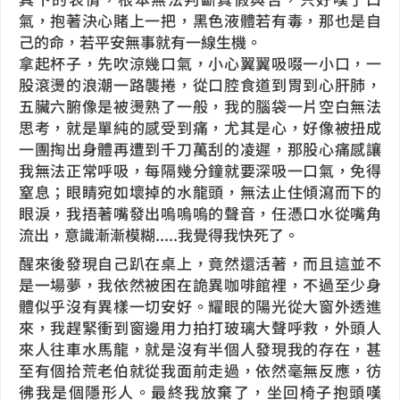
氣，抱著決心賭上一把，黑色液體若有毒，那也是自
己的命，若平安無事就有一線生機。
拿起杯子，先吹涼幾口氣，小心翼翼吸啜一小口，一
股滾燙的浪潮一路襲捲，從口腔食道到胃到心肝肺，
五臟六腑像是被燙熟了一般，我的腦袋一片空白無法
思考，就是單純的感受到痛，尤其是心，好像被扭成
一團掏出身體再遭到千刀萬刮的凌遲，那股心痛感讓
我無法正常呼吸，每隔幾分鐘就要深吸一口氣，免得
窒息；眼睛宛如壞掉的水龍頭，無法止住傾瀉而下的
眼淚，我捂著嘴發出嗚嗚嗚的聲音，任憑口水從嘴角
流出，意識漸漸模糊.....我覺得我快死了。
醒來後發現自己趴在桌上，竟然還活著，而且這並不
是一場夢，我依然被困在詭異咖啡館裡，不過至少身
體似乎沒有異樣一切安好。耀眼的陽光從大窗外透進
來，我趕緊衝到窗邊用力拍打玻璃大聲呼救，外頭人
來人往車水馬龍，就是沒有半個人發現我的存在，甚
至有個拾荒老伯就從我面前走過，依然毫無反應，彷
彿我是個隱形人。最終我放棄了，坐回椅子抱頭嘆