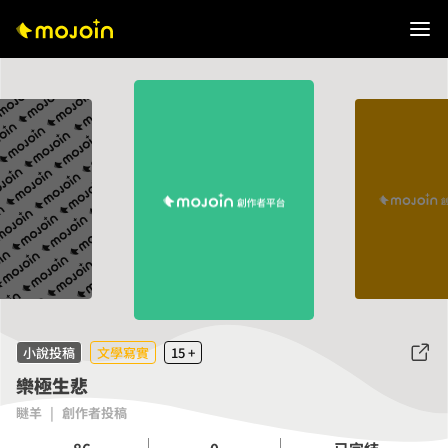
小說投稿
文學寫實
15 +
樂極生悲
瞇羊
|
創作者投稿