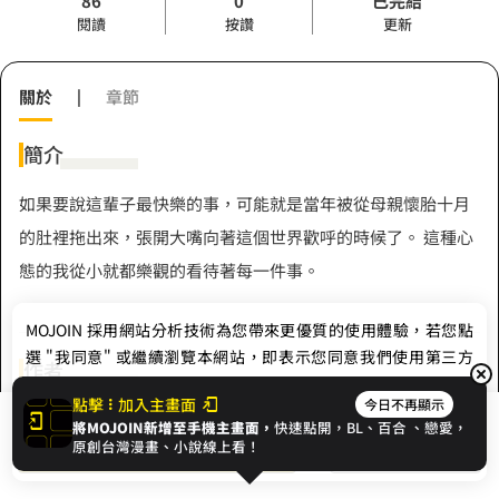
86
0
已完結
閱讀
按讚
更新
關於
|
章節
簡介
如果要說這輩子最快樂的事，可能就是當年被從母親懷胎十月
的肚裡拖出來，張開大嘴向著這個世界歡呼的時候了。 這種心
態的我從小就都樂觀的看待著每一件事。
MOJOIN
採用網站分析技術為您帶來更優質的使用體驗，若您點
選 "我同意" 或繼續瀏覽本網站，即表示您同意我們使用第三方
作者
Cookie，欲瞭解更多資訊請見
隱私權政策
。
點擊
加入主畫面
今日不再顯示
瞇羊
將MOJOIN新增至手機主畫面，
快速點開，BL、
百合
、戀愛，
我同意
開始閱讀
收藏
原創台灣漫畫、小說線上看！
Hashtag